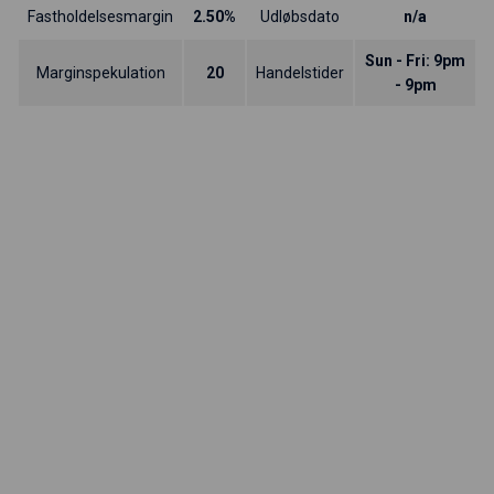
Fastholdelsesmargin
2.50%
Udløbsdato
n/a
Sun - Fri: 9pm
Marginspekulation
20
Handelstider
- 9pm