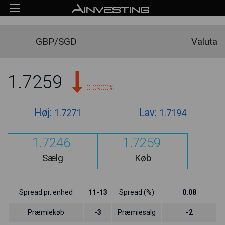
GBP/SGD
Valuta
1.7259
-0.0900%
Høj:
Lav:
1.7271
1.7194
1.7246
1.7259
Sælg
Køb
Spread pr. enhed
11-13
Spread (%)
0.08
Præmiekøb
-3
Præmiesalg
-2