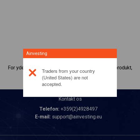
Ainvesting
For yderligere oplysninger om dette investeringsprodukt,
Traders from your country
bedes du
klikke her
(United States) are not
accepted.
Kontakt os
Telefon:
+359(2)4928497
E-mail:
support@ainvesting.eu