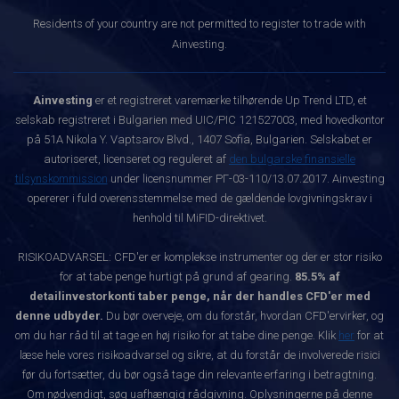
Residents of your country are not permitted to register to trade with
Ainvesting.
Ainvesting
er et registreret varemærke tilhørende Up Trend LTD, et
selskab registreret i Bulgarien med UIC/PIC 121527003, med hovedkontor
på 51A Nikola Y. Vaptsarov Blvd., 1407 Sofia, Bulgarien. Selskabet er
autoriseret, licenseret og reguleret af
den bulgarske finansielle
tilsynskommission
under licensnummer РГ-03-110/13.07.2017. Ainvesting
opererer i fuld overensstemmelse med de gældende lovgivningskrav i
henhold til MiFID-direktivet.
RISIKOADVARSEL: CFD'er er komplekse instrumenter og der er stor risiko
for at tabe penge hurtigt på grund af gearing.
85.5% af
detailinvestorkonti taber penge, når der handles CFD'er med
denne udbyder.
Du bør overveje, om du forstår, hvordan CFD'ervirker, og
om du har råd til at tage en høj risiko for at tabe dine penge. Klik
her
for at
læse hele vores risikoadvarsel og sikre, at du forstår de involverede risici
før du fortsætter, du bør også tage din relevante erfaring i betragtning.
Om nødvendigt, søg uafhængig rådgivning. Oplysningerne på denne