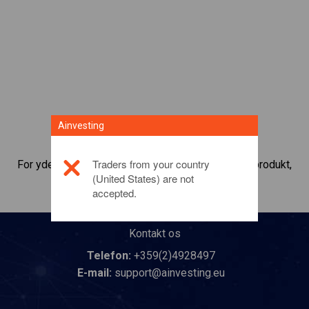
Ainvesting
Traders from your country
For yderligere oplysninger om dette investeringsprodukt,
(United States) are not
bedes du
klikke her
accepted.
Kontakt os
Telefon:
+359(2)4928497
E-mail:
support@ainvesting.eu