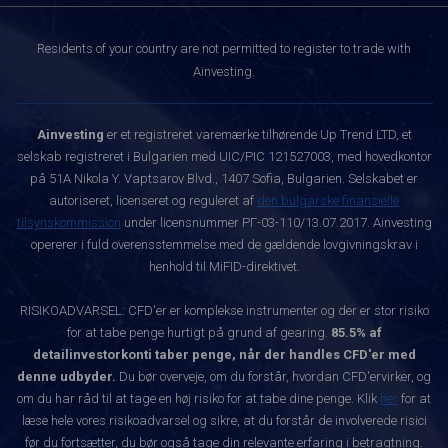
Residents of your country are not permitted to register to trade with
Ainvesting.
Ainvesting
er et registreret varemærke tilhørende Up Trend LTD, et
selskab registreret i Bulgarien med UIC/PIC 121527003, med hovedkontor
på 51A Nikola Y. Vaptsarov Blvd., 1407 Sofia, Bulgarien. Selskabet er
autoriseret, licenseret og reguleret af
den bulgarske finansielle
tilsynskommission
under licensnummer РГ-03-110/13.07.2017. Ainvesting
opererer i fuld overensstemmelse med de gældende lovgivningskrav i
henhold til MiFID-direktivet.
RISIKOADVARSEL: CFD'er er komplekse instrumenter og der er stor risiko
for at tabe penge hurtigt på grund af gearing.
85.5% af
detailinvestorkonti taber penge, når der handles CFD'er med
denne udbyder.
Du bør overveje, om du forstår, hvordan CFD'ervirker, og
om du har råd til at tage en høj risiko for at tabe dine penge. Klik
her
for at
læse hele vores risikoadvarsel og sikre, at du forstår de involverede risici
før du fortsætter, du bør også tage din relevante erfaring i betragtning.