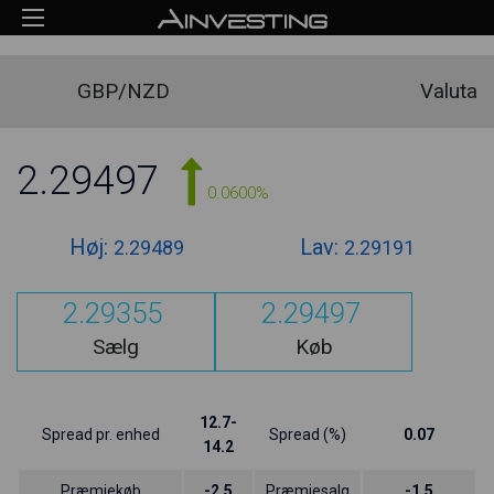
GBP/NZD
Valuta
2.29497
0.0600%
Høj:
Lav:
2.29489
2.29191
2.29355
2.29497
Sælg
Køb
12.7-
Spread pr. enhed
Spread (%)
0.07
14.2
Præmiekøb
-2.5
Præmiesalg
-1.5