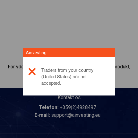
Ainvesting
For yderligere oplysninger om dette investeringsprodukt,
Traders from your country
bedes du
klikke her
(United States) are not
accepted.
Kontakt os
Telefon:
+359(2)4928497
E-mail:
support@ainvesting.eu