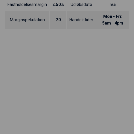
Fastholdelsesmargin
2.50%
Udløbsdato
n/a
Mon - Fri:
Marginspekulation
20
Handelstider
5am - 4pm