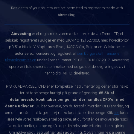
Residents of your country are not permitted to register to trade with
Ainvesting.
Ainvesting
er et registreret varemærke tilhørende Up Trend LTD, et
selskab registreret i Bulgarien med UIC/PIC 121527003, med hovedkontor
på 51A Nikola Y. Vaptsarov Blvd., 1407 Sofia, Bulgarien. Selskabet er
autoriseret, licenseret og reguleret af
den bulgarske finansielle
tilsynskommission
under licensnummer РГ-03-110/13.07.2017. Ainvesting
opererer i fuld overensstemmelse med de gældende lovgivningskrav i
henhold til MiFID-direktivet.
RISIKOADVARSEL: CFD'er er komplekse instrumenter og der er stor risiko
for at tabe penge hurtigt på grund af gearing.
85.5% af
detailinvestorkonti taber penge, når der handles CFD'er med
denne udbyder.
Du bør overveje, om du forstår, hvordan CFD'ervirker, og
om du har råd til at tage en høj risiko for at tabe dine penge. Klik
her
for at
læse hele vores risikoadvarsel og sikre, at du forstår de involverede risici
før du fortsætter, du bør også tage din relevante erfaring i betragtning.
Om nødvendigt, søg uafhængig rådgivning. Oplysningerne på denne