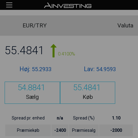
EUR/TRY
Valuta
55.4841
0.4100%
Høj:
Lav:
55.2933
54.9593
54.8841
55.4841
Sælg
Køb
Spread pr. enhed
n/a
Spread (%)
1.10
Præmiekøb
-2400
Præmiesalg
-2000