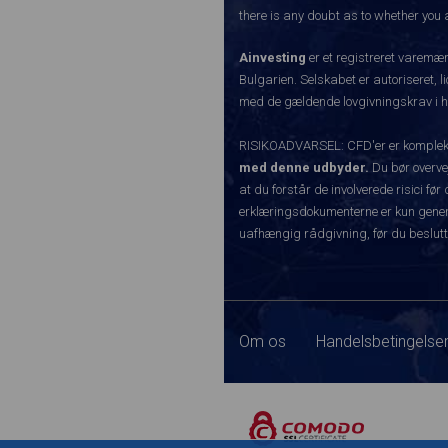
there is any doubt as to whether you a
Ainvesting
er et registreret varemæ
Bulgarien. Selskabet er autoriseret, l
med de gældende lovgivningskrav i hen
RISIKOADVARSEL: CFD'er er komplekse 
med denne udbyder.
Du bør overvej
at du forstår de involverede risici 
erklæringsdokumenterne er kun generel
uafhængig rådgivning, før du beslutt
Om os
Handelsbetingelser