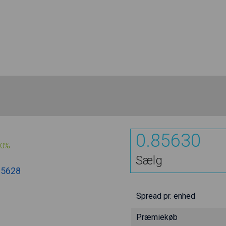
0.85630
00%
Sælg
85628
Spread pr. enhed
Præmiekøb