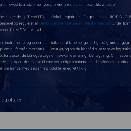
re allowed to trade or not, you are kindly requested to exit this website.
rke tilhørende Up Trend LTD, et selskab registreret i Bulgarien med UIC/PIC 121
icenseret og reguleret af
den bulgarske finansielle tilsynskommission
under licen
hold til MiFID-direktivet.
instrumenter og der er stor risiko for at tabe penge hurtigt på grund af gear
e, om du forstår, hvordan CFD'ervirker, og om du har råd til at tage en høj risiko
før du fortsætter, du bør også tage din relevante erfaring i betragtning. Om nø
le, og tager ikke hensyn til dine personlige omstændigheder, økonomiske situatio
er om handel med sådanne produkter er egnet til dig.
 og aftaler