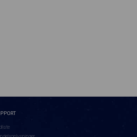
UPPORT
dliste
ndelsoplysninger