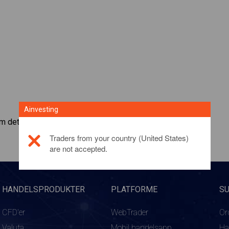
Ainvesting
om dette investeringsprodukt, bedes du
klikke her
Traders from your country (United States)
are not accepted.
HANDELSPRODUKTER
PLATFORME
S
CFD'er
WebTrader
Or
Valuta
Mobil handelsapp
Ha