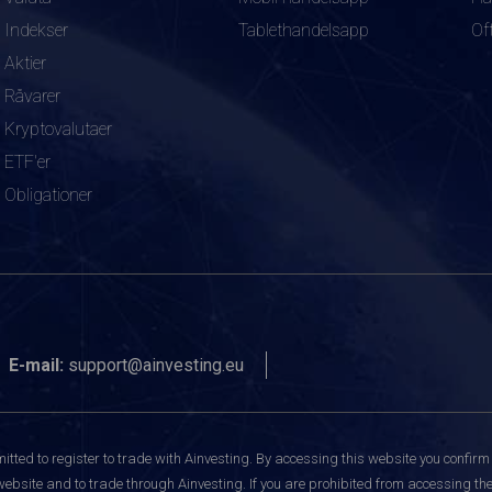
Indekser
Tablethandelsapp
Of
Aktier
Råvarer
Kryptovalutaer
ETF'er
Obligationer
E-mail:
support@ainvesting.eu
itted to register to trade with Ainvesting.
By accessing this website you confirm 
website and to trade through Ainvesting. If you are prohibited from accessing the 