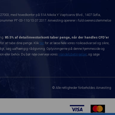
527003, med hovedkontor på 51A Nikola Y. Vaptsarov Blvd., 1407 Sofia,
snummer РГ-03-110/13.07.2017. Ainvesting opererer i fuld overensstemmelse
ing.
85.5% af detailinvestorkonti taber penge, når der handles CFD'er
 for at tabe dine penge. Klik
her
for at læse hele vores risikoadvarsel og sikre,
dvendigt, søg uafhængig rådgivning. Oplysningerne på denne hjemmeside og
n eller behov. Du bør nøje overveje vores
Handelsbetingelser
, og søge
© Alle rettigheder forbeholdes Ainvesting