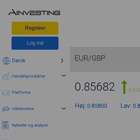
Registrer
Log ind
EUR/GBP
Dansk
Handelsprodukter
0.85682
0.01
Platforme
Høj:
Lav:
0.85800
0.
Uddannelse
Nyheder og analyse