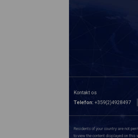
Kontakt os
Telefon:
+359(2)4928497
Residents of your country are not perm
to view the content displayed on this 