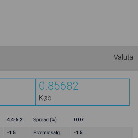
Valuta
0.85682
Køb
4.4-5.2
Spread (%)
0.07
-1.5
Præmiesalg
-1.5