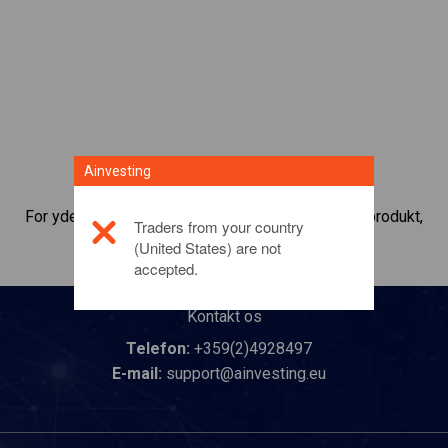
Ainvesting
For yderligere oplysninger om dette investeringsprodukt,
Traders from your country
bedes du
klikke her
(United States) are not
accepted.
Kontakt os
Telefon:
+359(2)4928497
E-mail:
support@ainvesting.eu