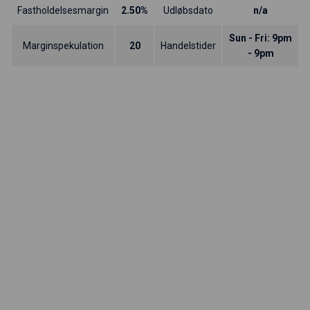
Fastholdelsesmargin
2.50%
Udløbsdato
n/a
Sun - Fri: 9pm
Marginspekulation
20
Handelstider
- 9pm