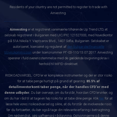
Residents of your country are not permitted to register to trade with
Ainvesting.
Ainvesting
er et registreret varemærke tilhørende Up Trend LTD, et
selskab registreret i Bulgarien med UIC/PIC 121527003, med hovedkontor
på 51A Nikola Y. Vaptsarov Blvd., 1407 Sofia, Bulgarien. Selskabet er
autoriseret, licenseret og reguleret af
den bulgarske finansielle
tilsynskommission
under licensnummer РГ-03-110/13.07.2017. Ainvesting
opererer i fuld overensstemmelse med de gældende lovgivningskrav i
henhold til MiFID-direktivet.
RISIKOADVARSEL: CFD'er er komplekse instrumenter og der er stor risiko
for at tabe penge hurtigt på grund af gearing.
85.5% af
detailinvestorkonti taber penge, når der handles CFD'er med
denne udbyder.
Du bør overveje, om du forstår, hvordan CFD'ervirker, og
om du har råd til at tage en høj risiko for at tabe dine penge. Klik
her
for at
læse hele vores risikoadvarsel og sikre, at du forstår de involverede risici
før du fortsætter, du bør også tage din relevante erfaring i betragtning.
Om nødvendigt, søg uafhængig rådgivning. Oplysningerne på denne