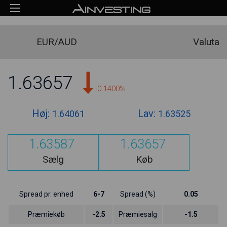
EUR/AUD
Valuta
1.63657
-0.1400%
Høj:
Lav:
1.64061
1.63525
1.63587
1.63657
Sælg
Køb
Spread pr. enhed
6-7
Spread (%)
0.05
Præmiekøb
-2.5
Præmiesalg
-1.5