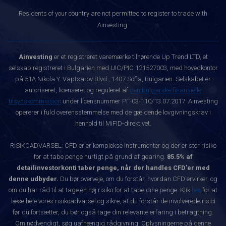
Residents of your country are not permitted to register to trade with
Ainvesting.
Ainvesting
er et registreret varemærke tilhørende Up Trend LTD, et
selskab registreret i Bulgarien med UIC/PIC 121527003, med hovedkontor
på 51A Nikola Y. Vaptsarov Blvd., 1407 Sofia, Bulgarien. Selskabet er
autoriseret, licenseret og reguleret af
den bulgarske finansielle
tilsynskommission
under licensnummer РГ-03-110/13.07.2017. Ainvesting
opererer i fuld overensstemmelse med de gældende lovgivningskrav i
henhold til MiFID-direktivet.
RISIKOADVARSEL: CFD'er er komplekse instrumenter og der er stor risiko
for at tabe penge hurtigt på grund af gearing.
85.5% af
detailinvestorkonti taber penge, når der handles CFD'er med
denne udbyder.
Du bør overveje, om du forstår, hvordan CFD'ervirker, og
om du har råd til at tage en høj risiko for at tabe dine penge. Klik
her
for at
læse hele vores risikoadvarsel og sikre, at du forstår de involverede risici
før du fortsætter, du bør også tage din relevante erfaring i betragtning.
Om nødvendigt, søg uafhængig rådgivning. Oplysningerne på denne