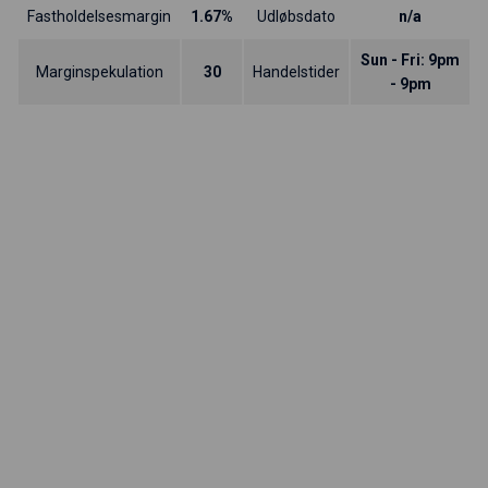
Fastholdelsesmargin
1.67%
Udløbsdato
n/a
Sun - Fri: 9pm
Marginspekulation
30
Handelstider
- 9pm