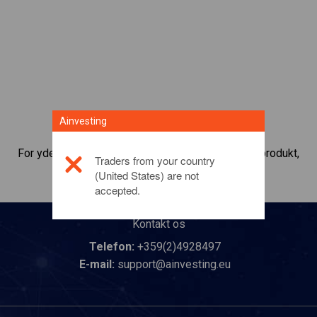
Ainvesting
For yderligere oplysninger om dette investeringsprodukt,
Traders from your country
bedes du
klikke her
(United States) are not
accepted.
Kontakt os
Telefon:
+359(2)4928497
E-mail:
support@ainvesting.eu