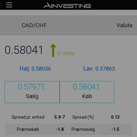
CAD/CHF
Valuta
0.58041
0.1400%
Høj:
Lav:
0.58036
0.57863
0.57971
0.58041
Sælg
Køb
Spread pr. enhed
5.9-7
Spread (%)
0.13
Præmiekøb
-1.8
Præmiesalg
-1.5