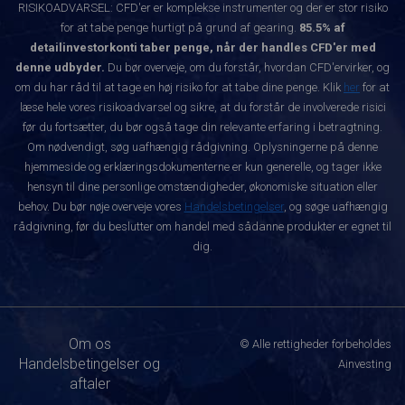
RISIKOADVARSEL: CFD'er er komplekse instrumenter og der er stor risiko
for at tabe penge hurtigt på grund af gearing.
85.5% af
detailinvestorkonti taber penge, når der handles CFD'er med
denne udbyder.
Du bør overveje, om du forstår, hvordan CFD'ervirker, og
om du har råd til at tage en høj risiko for at tabe dine penge. Klik
her
for at
læse hele vores risikoadvarsel og sikre, at du forstår de involverede risici
før du fortsætter, du bør også tage din relevante erfaring i betragtning.
Om nødvendigt, søg uafhængig rådgivning. Oplysningerne på denne
hjemmeside og erklæringsdokumenterne er kun generelle, og tager ikke
hensyn til dine personlige omstændigheder, økonomiske situation eller
behov. Du bør nøje overveje vores
Handelsbetingelser
, og søge uafhængig
rådgivning, før du beslutter om handel med sådanne produkter er egnet til
dig.
Om os
© Alle rettigheder forbeholdes
Handelsbetingelser og
Ainvesting
aftaler