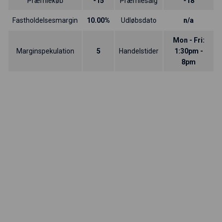
Præmiekøb
-15
Præmiesalg
-18
Fastholdelsesmargin
10.00%
Udløbsdato
n/a
Mon - Fri:
Marginspekulation
5
Handelstider
1:30pm -
8pm