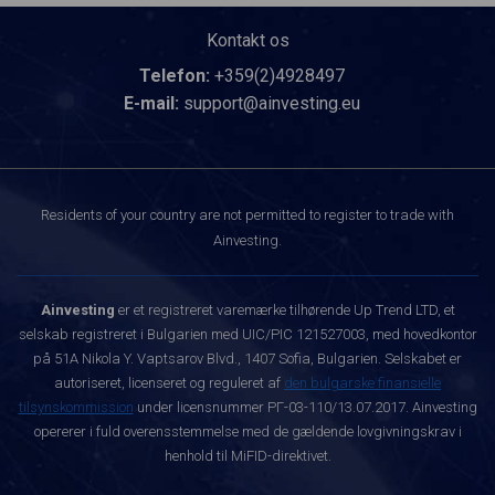
Kontakt os
Telefon:
+359(2)4928497
E-mail:
support@ainvesting.eu
Residents of your country are not permitted to register to trade with
Ainvesting.
Ainvesting
er et registreret varemærke tilhørende Up Trend LTD, et
selskab registreret i Bulgarien med UIC/PIC 121527003, med hovedkontor
på 51A Nikola Y. Vaptsarov Blvd., 1407 Sofia, Bulgarien. Selskabet er
autoriseret, licenseret og reguleret af
den bulgarske finansielle
tilsynskommission
under licensnummer РГ-03-110/13.07.2017. Ainvesting
opererer i fuld overensstemmelse med de gældende lovgivningskrav i
henhold til MiFID-direktivet.