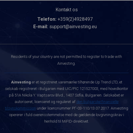
Kontakt os
Telefon:
+359(2)4928497
E-mail:
support@ainvesting.eu
Residents of your country are not permitted to register to trade with
Ainvesting.
Ainvesting
er et registreret varemærke tilhørende Up Trend LTD, et
selskab registreret i Bulgarien med UIC/PIC 121527003, med hovedkontor
på 51A Nikola Y. Vaptsarov Blvd., 1407 Sofia, Bulgarien. Selskabet er
autoriseret, licenseret og reguleret af
den bulgarske finansielle
tilsynskommission
under licensnummer РГ-03-110/13.07.2017. Ainvesting
opererer i fuld overensstemmelse med de gældende lovgivningskrav i
henhold til MiFID-direktivet.