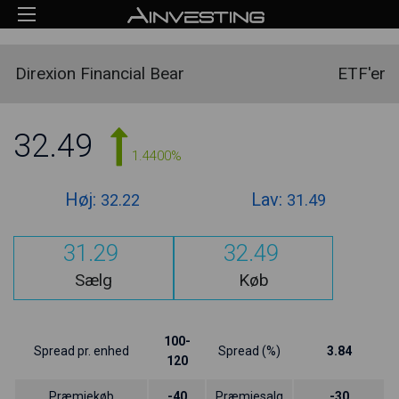
Direxion Financial Bear
ETF'er
32.49
1.4400%
Høj:
Lav:
32.22
31.49
31.29
32.49
Sælg
Køb
100-
Spread pr. enhed
Spread (%)
3.84
120
Præmiekøb
-40
Præmiesalg
-30