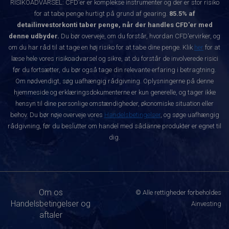
RISIKOADVARSEL: CFD'er er komplekse instrumenter og der er stor risiko
for at tabe penge hurtigt på grund af gearing.
85.5% af
detailinvestorkonti taber penge, når der handles CFD'er med
denne udbyder.
Du bør overveje, om du forstår, hvordan CFD'ervirker, og
om du har råd til at tage en høj risiko for at tabe dine penge. Klik
her
for at
læse hele vores risikoadvarsel og sikre, at du forstår de involverede risici
før du fortsætter, du bør også tage din relevante erfaring i betragtning.
Om nødvendigt, søg uafhængig rådgivning. Oplysningerne på denne
hjemmeside og erklæringsdokumenterne er kun generelle, og tager ikke
hensyn til dine personlige omstændigheder, økonomiske situation eller
behov. Du bør nøje overveje vores
Handelsbetingelser
, og søge uafhængig
rådgivning, før du beslutter om handel med sådanne produkter er egnet til
dig.
Om os
© Alle rettigheder forbeholdes
Handelsbetingelser og
Ainvesting
aftaler