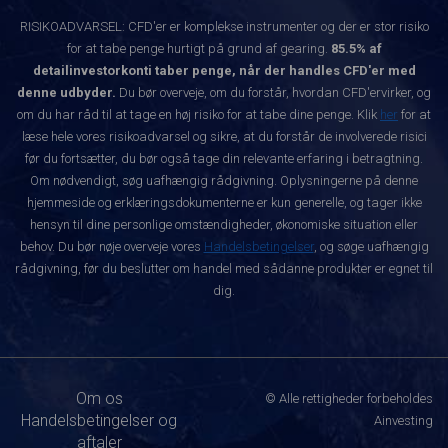
RISIKOADVARSEL: CFD'er er komplekse instrumenter og der er stor risiko
for at tabe penge hurtigt på grund af gearing.
85.5% af
detailinvestorkonti taber penge, når der handles CFD'er med
denne udbyder.
Du bør overveje, om du forstår, hvordan CFD'ervirker, og
om du har råd til at tage en høj risiko for at tabe dine penge. Klik
her
for at
læse hele vores risikoadvarsel og sikre, at du forstår de involverede risici
før du fortsætter, du bør også tage din relevante erfaring i betragtning.
Om nødvendigt, søg uafhængig rådgivning. Oplysningerne på denne
hjemmeside og erklæringsdokumenterne er kun generelle, og tager ikke
hensyn til dine personlige omstændigheder, økonomiske situation eller
behov. Du bør nøje overveje vores
Handelsbetingelser
, og søge uafhængig
rådgivning, før du beslutter om handel med sådanne produkter er egnet til
dig.
Om os
© Alle rettigheder forbeholdes
Handelsbetingelser og
Ainvesting
aftaler