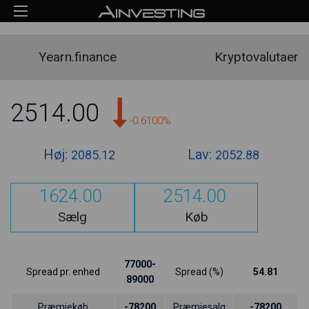
Yearn.finance
Kryptovalutaer
2514.00
-0.6100%
Høj:
Lav:
2085.12
2052.88
1624.00
2514.00
Sælg
Køb
77000-
Spread pr. enhed
Spread (%)
54.81
89000
Præmiekøb
-78200
Præmiesalg
-78200