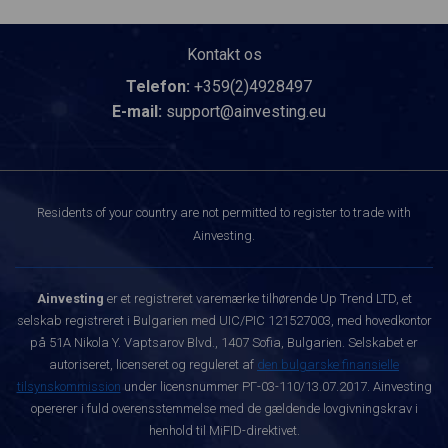
Kontakt os
Telefon:
+359(2)4928497
E-mail:
support@ainvesting.eu
Residents of your country are not permitted to register to trade with
Ainvesting.
Ainvesting
er et registreret varemærke tilhørende Up Trend LTD, et
selskab registreret i Bulgarien med UIC/PIC 121527003, med hovedkontor
på 51A Nikola Y. Vaptsarov Blvd., 1407 Sofia, Bulgarien. Selskabet er
autoriseret, licenseret og reguleret af
den bulgarske finansielle
tilsynskommission
under licensnummer РГ-03-110/13.07.2017. Ainvesting
opererer i fuld overensstemmelse med de gældende lovgivningskrav i
henhold til MiFID-direktivet.