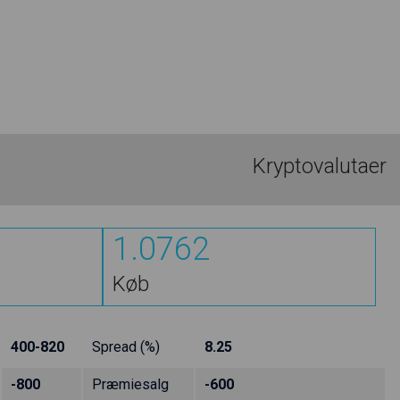
Kryptovalutaer
1.0762
Køb
400-820
Spread (%)
8.25
-800
Præmiesalg
-600