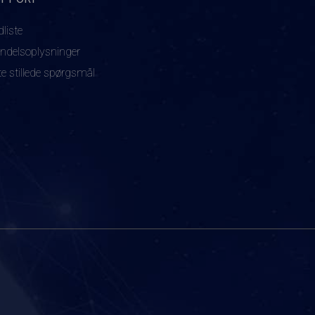
dliste
ndelsoplysninger
te stillede spørgsmål