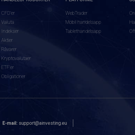
CFD'er
WebTrader
Or
Valuta
Mobil handelsapp
Ha
Indekser
Tablethandelsapp
Of
Aktier
Råvarer
Kryptovalutaer
ETF'er
Obligationer
E-mail:
support@ainvesting.eu