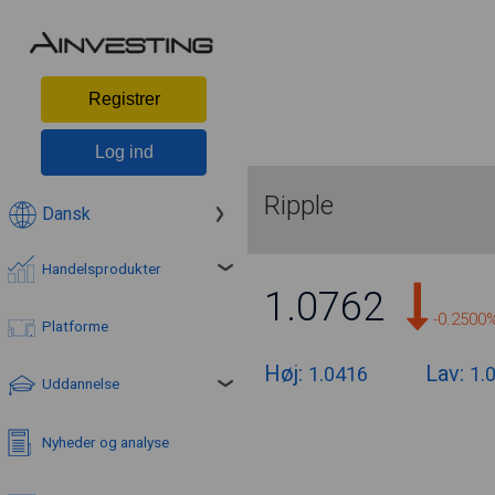
Registrer
Log ind
Ripple
Dansk
Handelsprodukter
1.0762
-0.2500
Platforme
Høj:
Lav:
1.0416
1.
Uddannelse
Nyheder og analyse