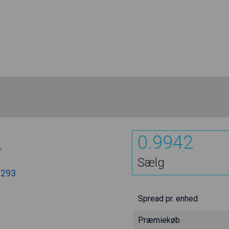
0.9942
%
Sælg
0293
Spread pr. enhed
Præmiekøb