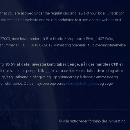
that you are allowed under the regulations and laws of your local jurisdiction
content on this website and/or are prohibited to trade via this website or if
527003, med hovedkontor på 51A Nikola Y. Vaptsarov Blvd., 1407 Sofia,
snummer РГ-03-110/13.07.2017. Ainvesting opererer i fuld overensstemmelse
ing.
85.5% af detailinvestorkonti taber penge, når der handles CFD'er
 for at tabe dine penge. Klik
her
for at læse hele vores risikoadvarsel og sikre,
dvendigt, søg uafhængig rådgivning. Oplysningerne på denne hjemmeside og
n eller behov. Du bør nøje overveje vores
Handelsbetingelser
, og søge
© Alle rettigheder forbeholdes Ainvesting