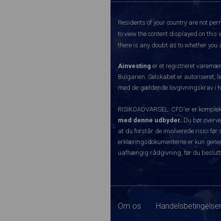
Residents of your country are not perm
to view the content displayed on this 
there is any doubt as to whether you a
Ainvesting
er et registreret varemæ
Bulgarien. Selskabet er autoriseret, l
med de gældende lovgivningskrav i hen
RISIKOADVARSEL: CFD'er er komplekse 
med denne udbyder.
Du bør overvej
at du forstår de involverede risici 
erklæringsdokumenterne er kun generel
uafhængig rådgivning, før du beslutt
Om os
Handelsbetingelser