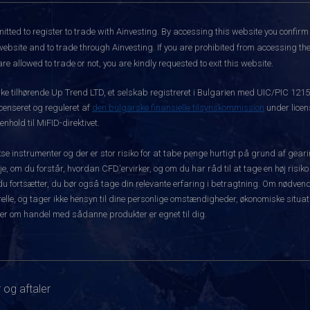
itted to register to trade with Ainvesting.
By accessing this website you confirm 
website and to trade through Ainvesting. If you are prohibited from accessing the 
re allowed to trade or not, you are kindly requested to exit this website.
rke tilhørende Up Trend LTD, et selskab registreret i Bulgarien med UIC/PIC 121
icenseret og reguleret af
den bulgarske finansielle tilsynskommission
under licen
hold til MiFID-direktivet.
instrumenter og der er stor risiko for at tabe penge hurtigt på grund af gear
e, om du forstår, hvordan CFD'ervirker, og om du har råd til at tage en høj risiko
før du fortsætter, du bør også tage din relevante erfaring i betragtning. Om nø
le, og tager ikke hensyn til dine personlige omstændigheder, økonomiske situatio
er om handel med sådanne produkter er egnet til dig.
 og aftaler