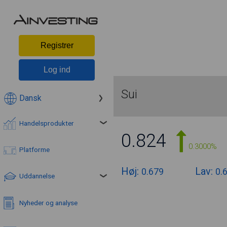
Registrer
Log ind
Sui
Dansk
Handelsprodukter
0.824
0.3000%
Platforme
Høj:
Lav:
0.679
0.
Uddannelse
Nyheder og analyse