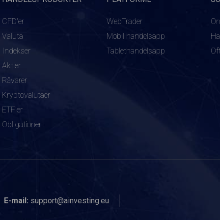
CFD'er
WebTrader
Or
Valuta
Mobil handelsapp
Ha
Indekser
Tablethandelsapp
Of
Aktier
Råvarer
Kryptovalutaer
ETF'er
Obligationer
E-mail:
support@ainvesting.eu