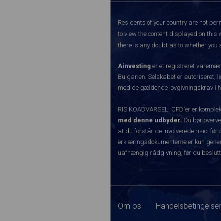
Residents of your country are not perm
to view the content displayed on this 
there is any doubt as to whether you a
Ainvesting
er et registreret varemæ
Bulgarien. Selskabet er autoriseret, l
med de gældende lovgivningskrav i hen
RISIKOADVARSEL: CFD'er er komplekse 
med denne udbyder.
Du bør overvej
at du forstår de involverede risici 
erklæringsdokumenterne er kun generel
uafhængig rådgivning, før du beslutt
Om os
Handelsbetingelser