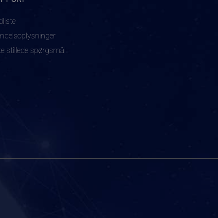
dliste
ndelsoplysninger
te stillede spørgsmål