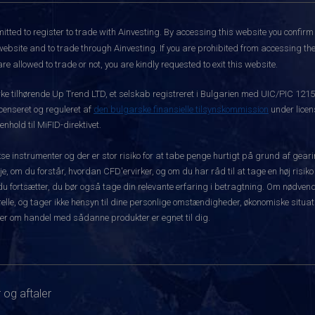
itted to register to trade with Ainvesting.
By accessing this website you confirm 
website and to trade through Ainvesting. If you are prohibited from accessing the 
re allowed to trade or not, you are kindly requested to exit this website.
rke tilhørende Up Trend LTD, et selskab registreret i Bulgarien med UIC/PIC 121
icenseret og reguleret af
den bulgarske finansielle tilsynskommission
under licen
hold til MiFID-direktivet.
instrumenter og der er stor risiko for at tabe penge hurtigt på grund af gear
e, om du forstår, hvordan CFD'ervirker, og om du har råd til at tage en høj risiko
før du fortsætter, du bør også tage din relevante erfaring i betragtning. Om nø
le, og tager ikke hensyn til dine personlige omstændigheder, økonomiske situatio
er om handel med sådanne produkter er egnet til dig.
 og aftaler