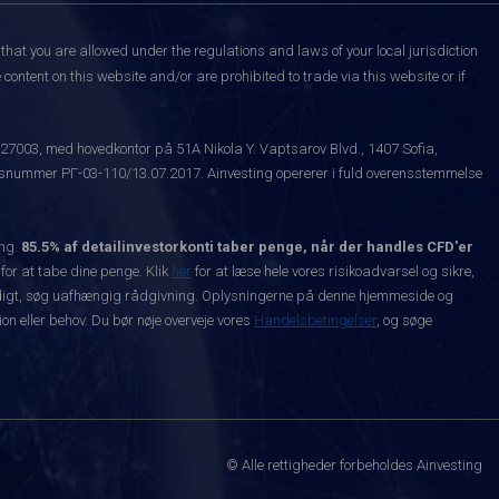
that you are allowed under the regulations and laws of your local jurisdiction
content on this website and/or are prohibited to trade via this website or if
527003, med hovedkontor på 51A Nikola Y. Vaptsarov Blvd., 1407 Sofia,
snummer РГ-03-110/13.07.2017. Ainvesting opererer i fuld overensstemmelse
ing.
85.5% af detailinvestorkonti taber penge, når der handles CFD'er
 for at tabe dine penge. Klik
her
for at læse hele vores risikoadvarsel og sikre,
dvendigt, søg uafhængig rådgivning. Oplysningerne på denne hjemmeside og
n eller behov. Du bør nøje overveje vores
Handelsbetingelser
, og søge
© Alle rettigheder forbeholdes Ainvesting