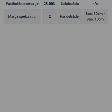
Fastholdelsesmargin
25.00%
Udløbsdato
n/a
Sun: 10pm -
Marginspekulation
2
Handelstider
Sun: 10pm