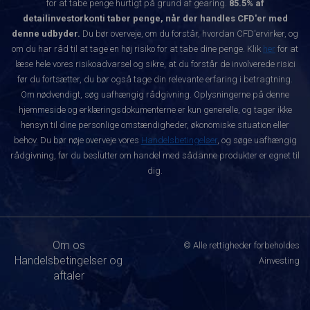
for at tabe penge hurtigt på grund af gearing.
85.5% af
detailinvestorkonti taber penge, når der handles CFD'er med
denne udbyder.
Du bør overveje, om du forstår, hvordan CFD'ervirker, og
om du har råd til at tage en høj risiko for at tabe dine penge. Klik
her
for at
læse hele vores risikoadvarsel og sikre, at du forstår de involverede risici
før du fortsætter, du bør også tage din relevante erfaring i betragtning.
Om nødvendigt, søg uafhængig rådgivning. Oplysningerne på denne
hjemmeside og erklæringsdokumenterne er kun generelle, og tager ikke
hensyn til dine personlige omstændigheder, økonomiske situation eller
behov. Du bør nøje overveje vores
Handelsbetingelser
, og søge uafhængig
rådgivning, før du beslutter om handel med sådanne produkter er egnet til
dig.
Om os
© Alle rettigheder forbeholdes
Handelsbetingelser og
Ainvesting
aftaler