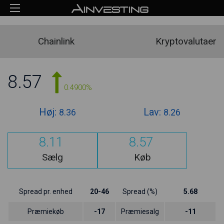
Chainlink
Kryptovalutaer
8.57
0.4900%
Høj:
Lav:
8.36
8.26
8.11
8.57
Sælg
Køb
Spread pr. enhed
20-46
Spread (%)
5.68
Præmiekøb
-17
Præmiesalg
-11