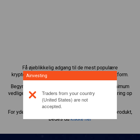
Få øjeblikkelig adgang til de mest populære
kryptovalutaer direkte på vores CFD-handelsplatform.
Ainvesting
Begynd at handle CFD’er med
Chainlink
med minimum
Traders from your country
vedligeholdelsesmargin, bedste eksekvering, gearing op
(United States) are not
til 1:200.
accepted.
For yderligere oplysninger om dette investeringsprodukt,
bedes du
klikke her