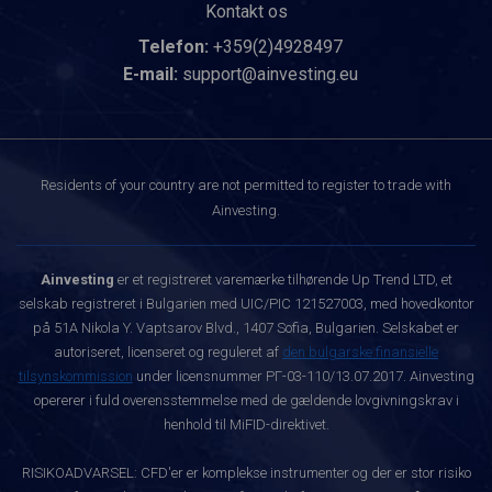
Kontakt os
Telefon:
+359(2)4928497
E-mail:
support@ainvesting.eu
Residents of your country are not permitted to register to trade with
Ainvesting.
Ainvesting
er et registreret varemærke tilhørende Up Trend LTD, et
selskab registreret i Bulgarien med UIC/PIC 121527003, med hovedkontor
på 51A Nikola Y. Vaptsarov Blvd., 1407 Sofia, Bulgarien. Selskabet er
autoriseret, licenseret og reguleret af
den bulgarske finansielle
tilsynskommission
under licensnummer РГ-03-110/13.07.2017. Ainvesting
opererer i fuld overensstemmelse med de gældende lovgivningskrav i
henhold til MiFID-direktivet.
RISIKOADVARSEL: CFD'er er komplekse instrumenter og der er stor risiko