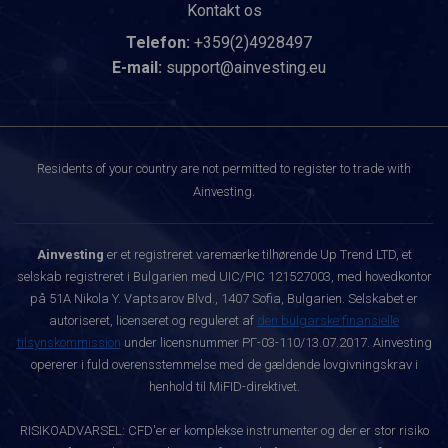
Kontakt os
Telefon:
+359(2)4928497
E-mail:
support@ainvesting.eu
Residents of your country are not permitted to register to trade with
Ainvesting.
Ainvesting
er et registreret varemærke tilhørende Up Trend LTD, et
selskab registreret i Bulgarien med UIC/PIC 121527003, med hovedkontor
på 51A Nikola Y. Vaptsarov Blvd., 1407 Sofia, Bulgarien. Selskabet er
autoriseret, licenseret og reguleret af
den bulgarske finansielle
tilsynskommission
under licensnummer РГ-03-110/13.07.2017. Ainvesting
opererer i fuld overensstemmelse med de gældende lovgivningskrav i
henhold til MiFID-direktivet.
RISIKOADVARSEL: CFD'er er komplekse instrumenter og der er stor risiko