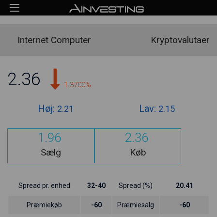
Internet Computer
Kryptovalutaer
2.36
-1.3700%
Høj:
Lav:
2.21
2.15
1.96
2.36
Sælg
Køb
Spread pr. enhed
32-40
Spread (%)
20.41
Præmiekøb
-60
Præmiesalg
-60