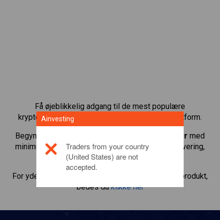
Få øjeblikkelig adgang til de mest populære
kryptovalutaer direkte på vores CFD-handelsplatform.
Ainvesting
Begynd at handle CFD’er med
Internet Computer
med
Traders from your country
minimum vedligeholdelsesmargin, bedste eksekvering,
(United States) are not
gearing op til 1:200.
accepted.
For yderligere oplysninger om dette investeringsprodukt,
bedes du
klikke her