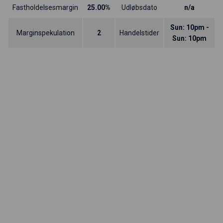
Fastholdelsesmargin
25.00%
Udløbsdato
n/a
Sun: 10pm -
Marginspekulation
2
Handelstider
Sun: 10pm