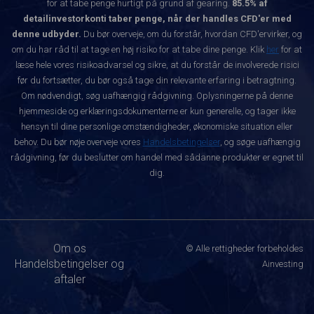
for at tabe penge hurtigt på grund af gearing.
85.5% af
detailinvestorkonti taber penge, når der handles CFD'er med
denne udbyder.
Du bør overveje, om du forstår, hvordan CFD'ervirker, og
om du har råd til at tage en høj risiko for at tabe dine penge. Klik
her
for at
læse hele vores risikoadvarsel og sikre, at du forstår de involverede risici
før du fortsætter, du bør også tage din relevante erfaring i betragtning.
Om nødvendigt, søg uafhængig rådgivning. Oplysningerne på denne
hjemmeside og erklæringsdokumenterne er kun generelle, og tager ikke
hensyn til dine personlige omstændigheder, økonomiske situation eller
behov. Du bør nøje overveje vores
Handelsbetingelser
, og søge uafhængig
rådgivning, før du beslutter om handel med sådanne produkter er egnet til
dig.
Om os
© Alle rettigheder forbeholdes
Handelsbetingelser og
Ainvesting
aftaler