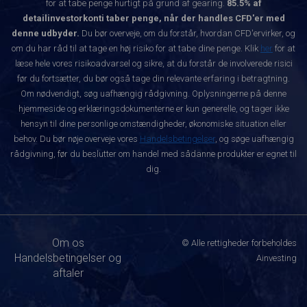
for at tabe penge hurtigt på grund af gearing.
85.5% af
detailinvestorkonti taber penge, når der handles CFD'er med
denne udbyder.
Du bør overveje, om du forstår, hvordan CFD'ervirker, og
om du har råd til at tage en høj risiko for at tabe dine penge. Klik
her
for at
læse hele vores risikoadvarsel og sikre, at du forstår de involverede risici
før du fortsætter, du bør også tage din relevante erfaring i betragtning.
Om nødvendigt, søg uafhængig rådgivning. Oplysningerne på denne
hjemmeside og erklæringsdokumenterne er kun generelle, og tager ikke
hensyn til dine personlige omstændigheder, økonomiske situation eller
behov. Du bør nøje overveje vores
Handelsbetingelser
, og søge uafhængig
rådgivning, før du beslutter om handel med sådanne produkter er egnet til
dig.
Om os
© Alle rettigheder forbeholdes
Handelsbetingelser og
Ainvesting
aftaler