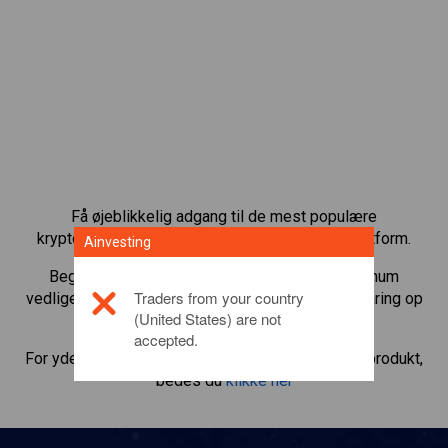
Få øjeblikkelig adgang til de mest populære
kryptovalutaer direkte på vores CFD-handelsplatform.
Ainvesting
Begynd at handle CFD’er med
Dash
med minimum
Traders from your country
vedligeholdelsesmargin, bedste eksekvering, gearing op
(United States) are not
til 1:200.
accepted.
For yderligere oplysninger om dette investeringsprodukt,
bedes du
klikke her