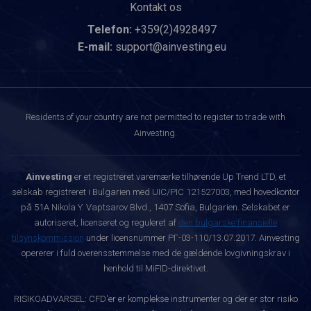
Kontakt os
Telefon:
+359(2)4928497
E-mail:
support@ainvesting.eu
Residents of your country are not permitted to register to trade with
Ainvesting.
Ainvesting
er et registreret varemærke tilhørende Up Trend LTD, et
selskab registreret i Bulgarien med UIC/PIC 121527003, med hovedkontor
på 51A Nikola Y. Vaptsarov Blvd., 1407 Sofia, Bulgarien. Selskabet er
autoriseret, licenseret og reguleret af
den bulgarske finansielle
tilsynskommission
under licensnummer РГ-03-110/13.07.2017. Ainvesting
opererer i fuld overensstemmelse med de gældende lovgivningskrav i
henhold til MiFID-direktivet.
RISIKOADVARSEL: CFD'er er komplekse instrumenter og der er stor risiko