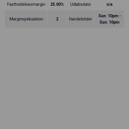
Fastholdelsesmargin
25.00%
Udløbsdato
n/a
Sun: 10pm -
Marginspekulation
2
Handelstider
Sun: 10pm