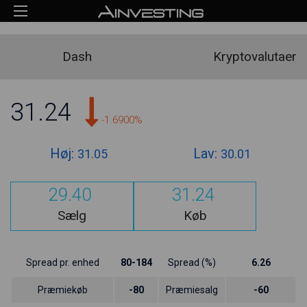
Dash
Kryptovalutaer
31.24
-1.6900%
Høj:
Lav:
31.05
30.01
29.40
31.24
Sælg
Køb
Spread pr. enhed
80-184
Spread (%)
6.26
Præmiekøb
-80
Præmiesalg
-60