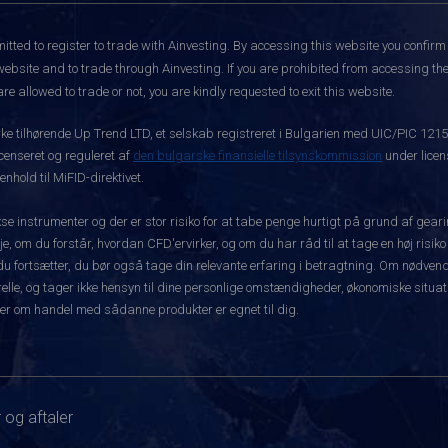
itted to register to trade with Ainvesting.
By accessing this website you confirm 
website and to trade through Ainvesting. If you are prohibited from accessing the 
re allowed to trade or not, you are kindly requested to exit this website.
rke tilhørende Up Trend LTD, et selskab registreret i Bulgarien med UIC/PIC 121
icenseret og reguleret af
den bulgarske finansielle tilsynskommission
under licen
hold til MiFID-direktivet.
instrumenter og der er stor risiko for at tabe penge hurtigt på grund af gear
e, om du forstår, hvordan CFD'ervirker, og om du har råd til at tage en høj risiko
før du fortsætter, du bør også tage din relevante erfaring i betragtning. Om nø
le, og tager ikke hensyn til dine personlige omstændigheder, økonomiske situatio
er om handel med sådanne produkter er egnet til dig.
 og aftaler