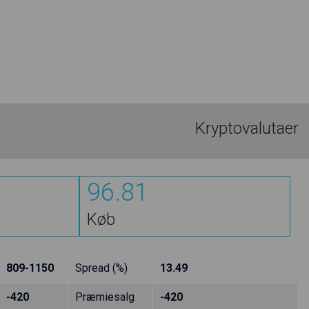
Kryptovalutaer
96.81
Køb
809-1150
Spread (%)
13.49
-420
Præmiesalg
-420