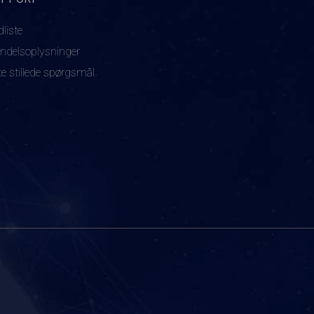
dliste
ndelsoplysninger
te stillede spørgsmål