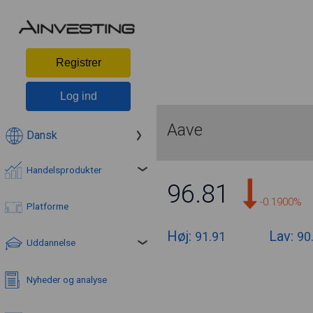
Registrer
Log ind
Aave
Dansk
Handelsprodukter
96.81
-0.1900%
Platforme
Høj:
Lav:
91.91
90
Uddannelse
Nyheder og analyse