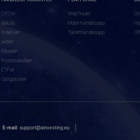
CFD'er
WebTrader
Or
Valuta
Mobil handelsapp
Ha
Indekser
Tablethandelsapp
Of
Aktier
Råvarer
Kryptovalutaer
ETF'er
Obligationer
E-mail:
support@ainvesting.eu