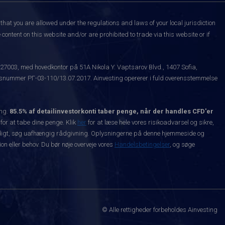
that you are allowed under the regulations and laws of your local jurisdiction
content on this website and/or are prohibited to trade via this website or if
527003, med hovedkontor på 51A Nikola Y. Vaptsarov Blvd., 1407 Sofia,
snummer РГ-03-110/13.07.2017. Ainvesting opererer i fuld overensstemmelse
ing.
85.5% af detailinvestorkonti taber penge, når der handles CFD'er
 for at tabe dine penge. Klik
her
for at læse hele vores risikoadvarsel og sikre,
dvendigt, søg uafhængig rådgivning. Oplysningerne på denne hjemmeside og
n eller behov. Du bør nøje overveje vores
Handelsbetingelser
, og søge
© Alle rettigheder forbeholdes Ainvesting