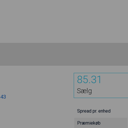
85.31
Sælg
.43
Spread pr. enhed
Præmiekøb