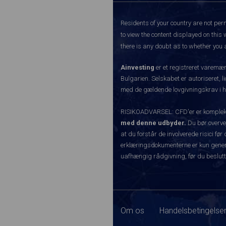
Residents of your country are not perm
to view the content displayed on this 
there is any doubt as to whether you a
Ainvesting
er et registreret varemæ
Bulgarien. Selskabet er autoriseret, l
med de gældende lovgivningskrav i hen
RISIKOADVARSEL: CFD'er er komplekse 
med denne udbyder.
Du bør overvej
at du forstår de involverede risici 
erklæringsdokumenterne er kun generel
uafhængig rådgivning, før du beslutt
Om os
Handelsbetingelser