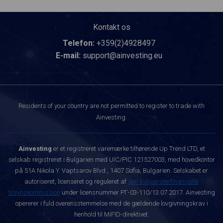
Kontakt os
Telefon:
+359(2)4928497
E-mail:
support@ainvesting.eu
Residents of your country are not permitted to register to trade with
Ainvesting.
Ainvesting
er et registreret varemærke tilhørende Up Trend LTD, et
selskab registreret i Bulgarien med UIC/PIC 121527003, med hovedkontor
på 51A Nikola Y. Vaptsarov Blvd., 1407 Sofia, Bulgarien. Selskabet er
autoriseret, licenseret og reguleret af
den bulgarske finansielle
tilsynskommission
under licensnummer РГ-03-110/13.07.2017. Ainvesting
opererer i fuld overensstemmelse med de gældende lovgivningskrav i
henhold til MiFID-direktivet.