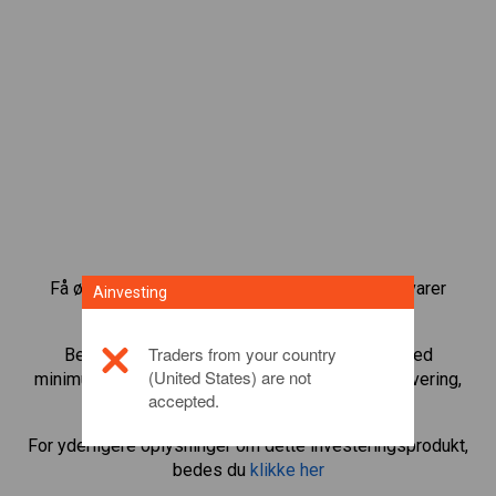
Få øjeblikkelig adgang til de mest populære råvarer
Ainvesting
direkte på vores CFD-handelsplatform.
Traders from your country
Begynd at handle CFD’er med
Natural Gas
med
(United States) are not
minimum vedligeholdelsesmargin, bedste eksekvering,
accepted.
gearing op til 1:200.
For yderligere oplysninger om dette investeringsprodukt,
bedes du
klikke her