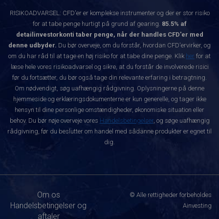
RISIKOADVARSEL: CFD'er er komplekse instrumenter og der er stor risiko
for at tabe penge hurtigt på grund af gearing.
85.5% af
detailinvestorkonti taber penge, når der handles CFD'er med
denne udbyder.
Du bør overveje, om du forstår, hvordan CFD'ervirker, og
om du har råd til at tage en høj risiko for at tabe dine penge. Klik
her
for at
læse hele vores risikoadvarsel og sikre, at du forstår de involverede risici
før du fortsætter, du bør også tage din relevante erfaring i betragtning.
Om nødvendigt, søg uafhængig rådgivning. Oplysningerne på denne
hjemmeside og erklæringsdokumenterne er kun generelle, og tager ikke
hensyn til dine personlige omstændigheder, økonomiske situation eller
behov. Du bør nøje overveje vores
Handelsbetingelser
, og søge uafhængig
rådgivning, før du beslutter om handel med sådanne produkter er egnet til
dig.
Om os
© Alle rettigheder forbeholdes
Handelsbetingelser og
Ainvesting
aftaler