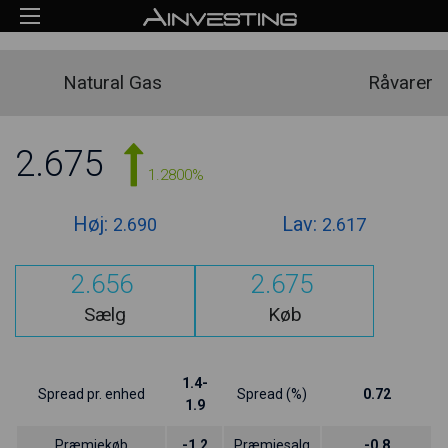
Natural Gas
Råvarer
2.675
1.2800%
Høj:
Lav:
2.690
2.617
2.656
2.675
Sælg
Køb
1.4-
Spread pr. enhed
Spread (%)
0.72
1.9
Præmiekøb
-1.2
Præmiesalg
-0.8