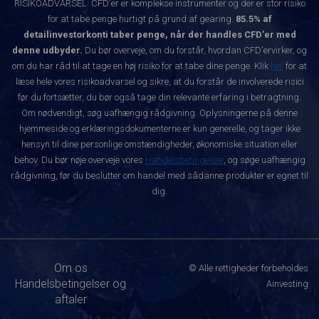
RISIKOADVARSEL: CFD'er er komplekse instrumenter og der er stor risiko
for at tabe penge hurtigt på grund af gearing.
85.5% af
detailinvestorkonti taber penge, når der handles CFD'er med
denne udbyder.
Du bør overveje, om du forstår, hvordan CFD'ervirker, og
om du har råd til at tage en høj risiko for at tabe dine penge. Klik
her
for at
læse hele vores risikoadvarsel og sikre, at du forstår de involverede risici
før du fortsætter, du bør også tage din relevante erfaring i betragtning.
Om nødvendigt, søg uafhængig rådgivning. Oplysningerne på denne
hjemmeside og erklæringsdokumenterne er kun generelle, og tager ikke
hensyn til dine personlige omstændigheder, økonomiske situation eller
behov. Du bør nøje overveje vores
Handelsbetingelser
, og søge uafhængig
rådgivning, før du beslutter om handel med sådanne produkter er egnet til
dig.
Om os
© Alle rettigheder forbeholdes
Handelsbetingelser og
Ainvesting
aftaler