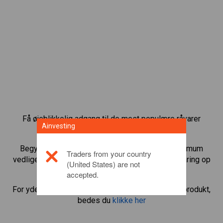
Få øjeblikkelig adgang til de mest populære råvarer
Ainvesting
direkte på vores CFD-handelsplatform.
Begynd at handle CFD’er med
Copper
med minimum
Traders from your country
vedligeholdelsesmargin, bedste eksekvering, gearing op
(United States) are not
til 1:200.
accepted.
For yderligere oplysninger om dette investeringsprodukt,
bedes du
klikke her