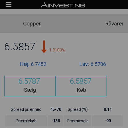
Copper
Råvarer
6.5857
-1.8100%
Høj:
Lav:
6.7452
6.5706
6.5787
6.5857
Sælg
Køb
Spread pr. enhed
45-70
Spread (%)
0.11
Præmiekøb
-130
Præmiesalg
-90