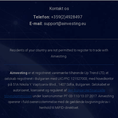
Kontakt os
Telefon:
+359(2)4928497
E-mail:
support@ainvesting.eu
Residents of your country are not permitted to register to trade with
Ainvesting.
Ainvesting
er et registreret varemærke tilhørende Up Trend LTD, et
selskab registreret i Bulgarien med UIC/PIC 121527003, med hovedkontor
på 51A Nikola Y. Vaptsarov Blvd., 1407 Sofia, Bulgarien. Selskabet er
autoriseret, licenseret og reguleret af
den bulgarske finansielle
tilsynskommission
under licensnummer РГ-03-110/13.07.2017. Ainvesting
opererer i fuld overensstemmelse med de gældende lovgivningskrav i
henhold til MiFID-direktivet.