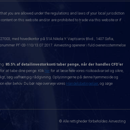
that you are allowed under the regulations and laws of your local jurisdiction
content on this website and/or are prohibited to trade via this website or if
527003, med hovedkontor på 51A Nikola Y. Vaptsarov Blvd., 1407 Sofia,
snummer РГ-03-110/13.07.2017. Ainvesting opererer i fuld overensstemmelse
ing.
85.5% af detailinvestorkonti taber penge, når der handles CFD'er
 for at tabe dine penge. Klik
her
for at læse hele vores risikoadvarsel og sikre,
dvendigt, søg uafhængig rådgivning. Oplysningerne på denne hjemmeside og
n eller behov. Du bør nøje overveje vores
Handelsbetingelser
, og søge
© Alle rettigheder forbeholdes Ainvesting