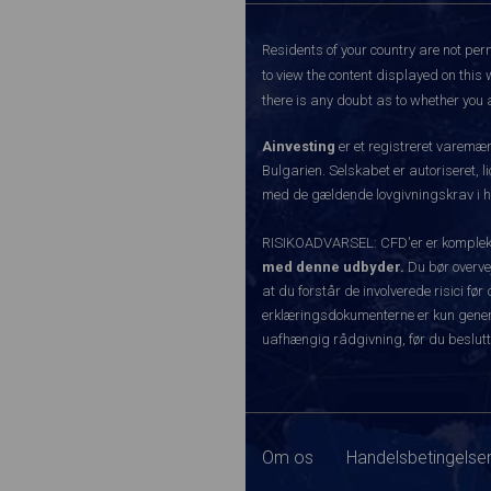
Residents of your country are not perm
to view the content displayed on this 
there is any doubt as to whether you a
Ainvesting
er et registreret varemæ
Bulgarien. Selskabet er autoriseret, l
med de gældende lovgivningskrav i hen
RISIKOADVARSEL: CFD'er er komplekse 
med denne udbyder.
Du bør overvej
at du forstår de involverede risici 
erklæringsdokumenterne er kun generel
uafhængig rådgivning, før du beslutt
Om os
Handelsbetingelser