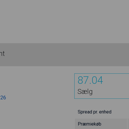
nt
87.04
Sælg
.26
Spread pr. enhed
Præmiekøb