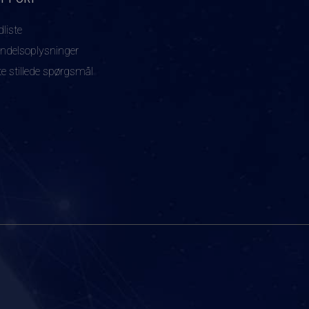
dliste
ndelsoplysninger
te stillede spørgsmål