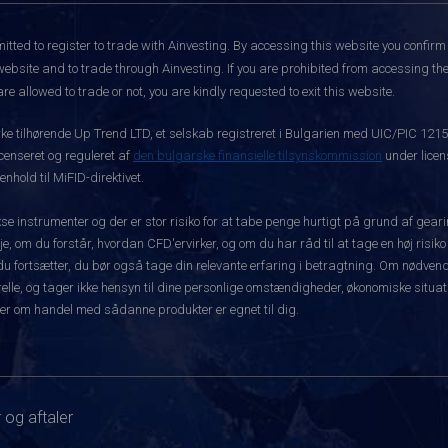
itted to register to trade with Ainvesting.
By accessing this website you confirm 
website and to trade through Ainvesting. If you are prohibited from accessing the 
re allowed to trade or not, you are kindly requested to exit this website.
rke tilhørende Up Trend LTD, et selskab registreret i Bulgarien med UIC/PIC 121
icenseret og reguleret af
den bulgarske finansielle tilsynskommission
under licen
hold til MiFID-direktivet.
instrumenter og der er stor risiko for at tabe penge hurtigt på grund af gear
e, om du forstår, hvordan CFD'ervirker, og om du har råd til at tage en høj risiko
før du fortsætter, du bør også tage din relevante erfaring i betragtning. Om nø
le, og tager ikke hensyn til dine personlige omstændigheder, økonomiske situatio
er om handel med sådanne produkter er egnet til dig.
 og aftaler