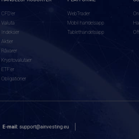
CFD'er
WebTrader
Or
Valuta
Mobil handelsapp
Ha
Indekser
Tablethandelsapp
Of
Aktier
Råvarer
Kryptovalutaer
ETF'er
Obligationer
E-mail:
support@ainvesting.eu