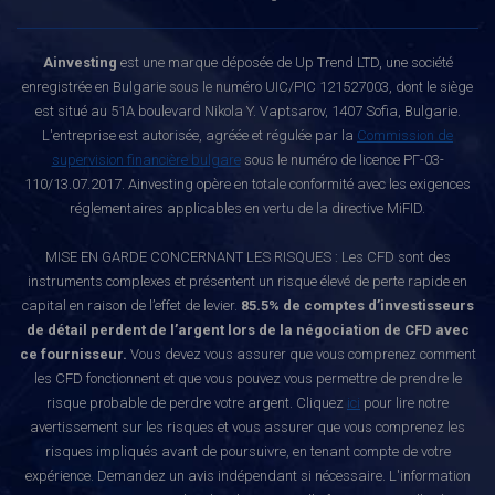
Ainvesting
est une marque déposée de Up Trend LTD, une société
enregistrée en Bulgarie sous le numéro UIC/PIC 121527003, dont le siège
est situé au 51A boulevard Nikola Y. Vaptsarov, 1407 Sofia, Bulgarie.
L'entreprise est autorisée, agréée et régulée par la
Commission de
supervision financière bulgare
sous le numéro de licence РГ-03-
110/13.07.2017. Ainvesting opère en totale conformité avec les exigences
réglementaires applicables en vertu de la directive MiFID.
MISE EN GARDE CONCERNANT LES RISQUES : Les CFD sont des
instruments complexes et présentent un risque élevé de perte rapide en
capital en raison de l’effet de levier.
85.5% de comptes d’investisseurs
de détail perdent de l’argent lors de la négociation de CFD avec
ce fournisseur.
Vous devez vous assurer que vous comprenez comment
les CFD fonctionnent et que vous pouvez vous permettre de prendre le
risque probable de perdre votre argent. Cliquez
ici
pour lire notre
avertissement sur les risques et vous assurer que vous comprenez les
risques impliqués avant de poursuivre, en tenant compte de votre
expérience. Demandez un avis indépendant si nécessaire. L'information