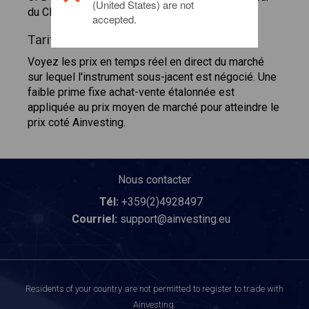
(United States) are not
du CFD sur une once d'or est $1 200.50.
accepted.
Tarification
Voyez les prix en temps réel en direct du marché
sur lequel l'instrument sous-jacent est négocié. Une
faible prime fixe achat-vente étalonnée est
appliquée au prix moyen de marché pour atteindre le
prix coté Ainvesting.
Nous contacter
Tél:
+359(2)4928497
Courriel:
support@ainvesting.eu
Residents of your country are not permitted to register to trade with
Ainvesting.