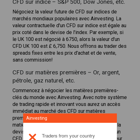
CFD sur indice – S&P 500, Dow Jones, etc.
Négociez la valeur future de CFD sur indices de
marchés mondiaux populaires avec Ainvesting. La
valeur contractuelle d'un CFD sur indice est égale au
prix coté dans le devise de l'index. Par exemple, si
le UK 100 est négocié à 6750, alors la valeur d'un
CFD UK 100 est £ 6,750. Nous offrons au trader des
spreads fixes entre les prix d'achat et de vente,
sans commission!
CFD sur matières premières – Or, argent,
pétrole, gaz naturel, etc.
Commencez à négocier les matières premières-
clés du monde avec Ainvesting. Avec notre système
de trading rapide et innovant vous aurez un accès
immédiat au marché des CFD sur matières
premières. La valeur contractuelle d'un CFD sur
Ainvesting
matières premières est égale au prix coté dans la
devise de la matière première. Par exemple, si un
Traders from your country
CFD sur or est négocié à $1 200.50, alors la valeur