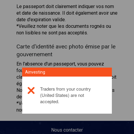
Le passeport doit clairement indiquer vos nom
et date de naissance. Il doit également avoir une
date d'expiration valide.
*Veuillez noter que les documents rognés ou
non lisibles ne sont pas acceptés.
Carte d'identité avec photo émise par le
gouvernement
En l'absence d'un passeport, vous pouvez
fournir une carte d'identité qui indique
Ainvesting
clairement vos nom et date de naissance. Il doit
également avoir une date d'expiration valide.
Traders from your country
Nous vous prions de bien vouloir présenter les
(United States) are not
deux côtés du document.
accepted.
*Veuillez noter que les documents rognés ou
non lisibles ne sont pas acceptés.
Nous contacter