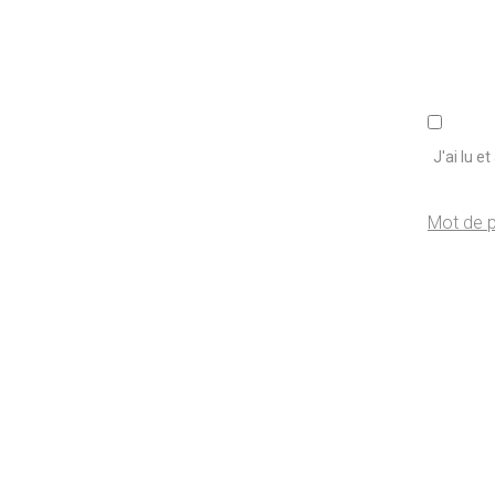
J'ai lu e
Mot de p