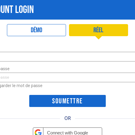
UNT LOGIN
Démo
Réel
passe
arder le mot de passe
OR
Connect with Google