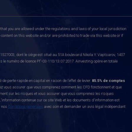
that you are allowed under the regulations and laws of your local jurisdiction
content on this website and/or are prohibited to trade via this website or if
527003, dont le siège est situé au 51A boulevard Nikola Y. Vaptsarov, 1407
s le numéro de licence РГ-03-110/13.07.2017. Ainvesting opère en totale
erte rapide en capital en raison de l’effet de levier.
85.5% de comptes
z vous assurer que vous comprenez comment les CFD fonctionnent et que
ement sur les risques et vous assurer que vous comprenez les risques
'information contenue sur ce site Web et les documents d'information est
r nos
Conditions générales
avec soin et demander un avis légal indépendant