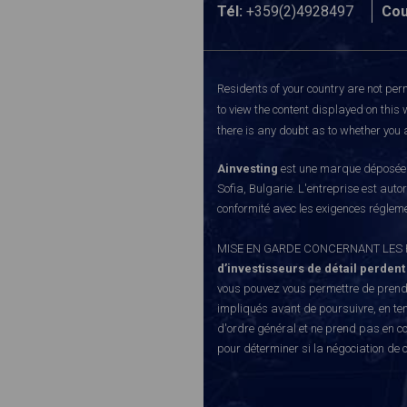
Tél:
+359(2)4928497
Cou
Residents of your country are not perm
to view the content displayed on this 
there is any doubt as to whether you a
Ainvesting
est une marque déposée d
Sofia, Bulgarie. L'entreprise est auto
conformité avec les exigences régleme
MISE EN GARDE CONCERNANT LES RISQUE
d’investisseurs de détail perdent
vous pouvez vous permettre de prendr
impliqués avant de poursuivre, en te
d'ordre général et ne prend pas en co
pour déterminer si la négociation de 