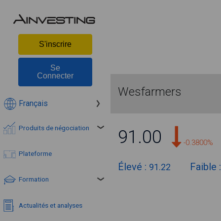
S'inscrire
Se
Connecter
Wesfarmers
Français
Produits de négociation
91.00
-0.3800%
Plateforme
Élevé :
Faible 
91.22
Formation
Actualités et analyses