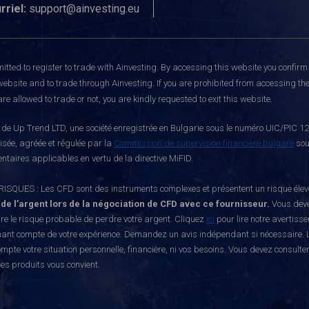
rriel:
support@ainvesting.eu
itted to register to trade with Ainvesting.
By accessing this website you confirm 
website and to trade through Ainvesting. If you are prohibited from accessing the 
re allowed to trade or not, you are kindly requested to exit this website.
e Up Trend LTD, une société enregistrée en Bulgarie sous le numéro UIC/PIC 121
risée, agréée et régulée par la
Commission de supervision financière bulgare
sou
ntaires applicables en vertu de la directive MiFID.
S : Les CFD sont des instruments complexes et présentent un risque élevé de p
 de l’argent lors de la négociation de CFD avec ce fournisseur.
Vous deve
e le risque probable de perdre votre argent. Cliquez
ici
pour lire notre avertiss
nant compte de votre expérience. Demandez un avis indépendant si nécessaire. L
mpte votre situation personnelle, financière, ni vos besoins. Vous devez consulte
ces produits vous convient.