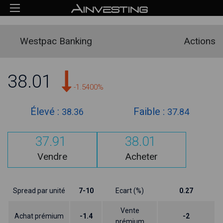
Westpac Banking
Actions
38.01
-1.5400%
Élevé :
Faible :
38.36
37.84
37.91
38.01
Vendre
Acheter
Spread par unité
7-10
Ecart (%)
0.27
Vente
Achat prémium
-1.4
-2
prémium