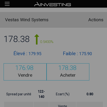
Vestas Wind Systems
Actions
178.38
0.5400%
Élevé :
Faible :
179.95
175.90
176.98
178.38
Vendre
Acheter
122-
Spread par unité
Ecart (%)
0.80
140
Vente