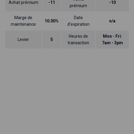
Achat prémium
-11
-10
prémium
Marge de
Date
10.00%
n/a
maintenance
d'expiration
Heures de
Mon - Fri:
Levier
5
transaction
7am - 3pm