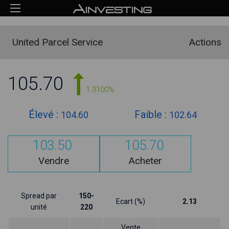
United Parcel Service
Actions
105.70
1.3100%
Élevé :
Faible :
104.60
102.64
103.50
105.70
Vendre
Acheter
Spread par
150-
Ecart (%)
2.13
unité
220
Vente