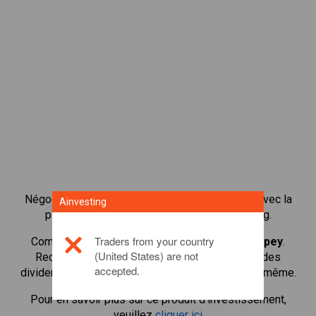
Négocier plus de 1 000 actions internationales avec la
Ainvesting
plateforme de négociation CFD de Ainvesting.
Traders from your country
Commencer à négocier les CFD en
Taylor Wimpey
.
(United States) are not
Recevoir des cotes en temps réel et recevoir des
accepted.
dividendes comme si vous déteniez l'action elle-même.
Pour en savoir plus sur ce produit d'investissement,
veuillez
cliquer ici