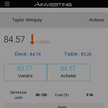
Taylor Wimpey
Actions
84.57
-0.2700%
Élevé :
Faible :
84.74
83.26
83.77
84.57
Vendre
Acheter
Spread par
80-100
Ecart (%)
0.96
unité
Vente