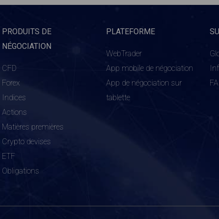
PRODUITS DE
PLATEFORME
S
NÉGOCIATION
WebTrader
Gl
CFD
App mobile de négociation
In
Forex
App de négociation sur
F
Indices
tablette
Actions
Matières premières
Crypto devises
ETF
Obligations