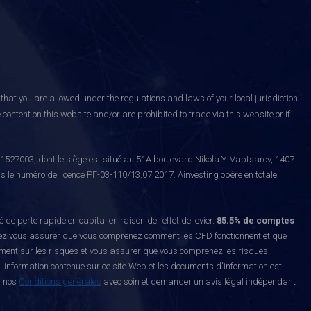
that you are allowed under the regulations and laws of your local jurisdiction
content on this website and/or are prohibited to trade via this website or if
527003, dont le siège est situé au 51A boulevard Nikola Y. Vaptsarov, 1407
s le numéro de licence РГ-03-110/13.07.2017. Ainvesting opère en totale
erte rapide en capital en raison de l’effet de levier.
85.5% de comptes
z vous assurer que vous comprenez comment les CFD fonctionnent et que
ement sur les risques et vous assurer que vous comprenez les risques
'information contenue sur ce site Web et les documents d'information est
r nos
Conditions générales
avec soin et demander un avis légal indépendant