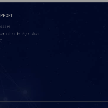
UPPORT
ossaire
formation de négociation
AQ