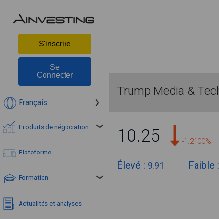
S'inscrire
Se
Connecter
Trump Media & Tech
Français
Produits de négociation
10.25
-1.2100%
Plateforme
Élevé :
Faible 
9.91
Formation
Actualités et analyses