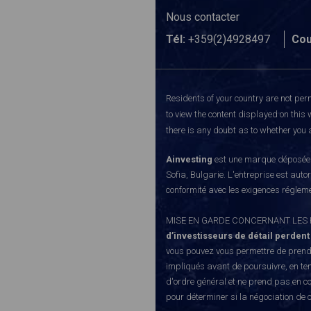
Nous contacter
Tél:
+359(2)4928497
Cou
Residents of your country are not perm
to view the content displayed on this 
there is any doubt as to whether you a
Ainvesting
est une marque déposée d
Sofia, Bulgarie. L'entreprise est auto
conformité avec les exigences régleme
MISE EN GARDE CONCERNANT LES RISQUE
d’investisseurs de détail perdent
vous pouvez vous permettre de prendr
impliqués avant de poursuivre, en te
d'ordre général et ne prend pas en co
pour déterminer si la négociation de 