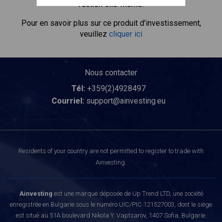
l'action elle-même.
Pour en savoir plus sur ce produit d'investissement,
veuillez
cliquer ici
Nous contacter
Tél:
+359(2)4928497
Courriel:
support@ainvesting.eu
Residents of your country are not permitted to register to trade with
Ainvesting.
Ainvesting
est une marque déposée de Up Trend LTD, une société
enregistrée en Bulgarie sous le numéro UIC/PIC 121527003, dont le siège
est situé au 51A boulevard Nikola Y. Vaptsarov, 1407 Sofia, Bulgarie.