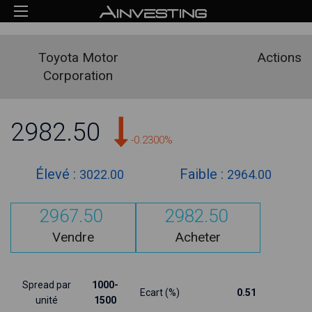
Toyota Motor
Actions
Corporation
2982.50
-0.2300%
Élevé :
Faible :
3022.00
2964.00
2967.50
2982.50
Vendre
Acheter
Spread par
1000-
Ecart (%)
0.51
unité
1500