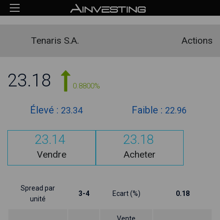
Tenaris S.A.
Actions
23.18
0.8800%
Élevé :
Faible :
23.34
22.96
23.14
23.18
Vendre
Acheter
Spread par
3-4
Ecart (%)
0.18
unité
Vente