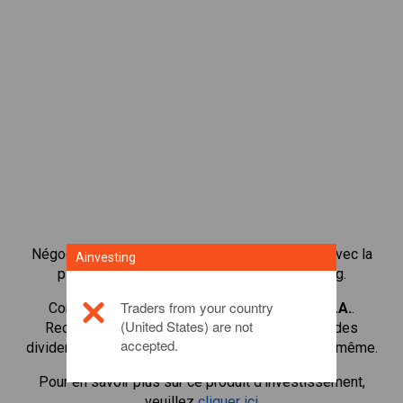
Négocier plus de 1 000 actions internationales avec la
Ainvesting
plateforme de négociation CFD de Ainvesting.
Traders from your country
Commencer à négocier les CFD en
Tenaris S.A.
.
(United States) are not
Recevoir des cotes en temps réel et recevoir des
accepted.
dividendes comme si vous déteniez l'action elle-même.
Pour en savoir plus sur ce produit d'investissement,
veuillez
cliquer ici