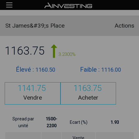
St James&#39;s Place
Actions
1163.75
3.2300%
Élevé :
Faible :
1160.50
1116.00
1141.75
1163.75
Vendre
Acheter
Spread par
1500-
Ecart (%)
1.93
unité
2200
Vente