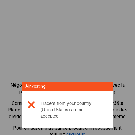
Négocier plus de 1 000 actions internationales avec la
Ainvesting
plateforme de négociation CFD de Ainvesting.
Traders from your country
Commencer à négocier les CFD en
St James&#39;s
(United States) are not
Place
. Recevoir des cotes en temps réel et recevoir des
accepted.
dividendes comme si vous déteniez l'action elle-même.
Pour en savoir plus sur ce produit d'investissement,
veuillez
cliquer ici