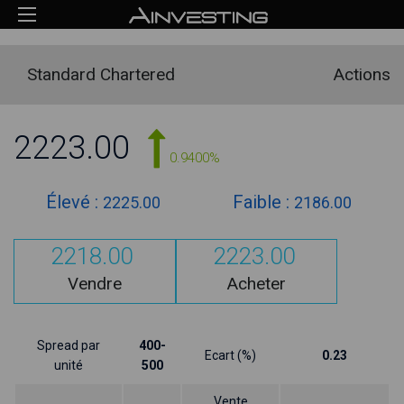
Standard Chartered
Actions
2223.00
0.9400%
Élevé :
Faible :
2225.00
2186.00
2218.00
2223.00
Vendre
Acheter
Spread par
400-
Ecart (%)
0.23
unité
500
Vente