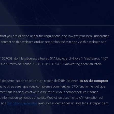
that you are allowed under the regulations and laws of your local jurisdiction
content on this website and/or are prohibited to trade via this website or if
527003, dont le siège est situé au 51A boulevard Nikola Y. Vaptsarov, 1407
s le numéro de licence РГ-03-110/13.07.2017. Ainvesting opère en totale
erte rapide en capital en raison de l’effet de levier.
85.5% de comptes
z vous assurer que vous comprenez comment les CFD fonctionnent et que
ement sur les risques et vous assurer que vous comprenez les risques
'information contenue sur ce site Web et les documents d'information est
r nos
Conditions générales
avec soin et demander un avis légal indépendant