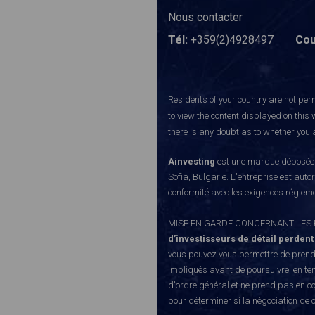
Nous contacter
Tél:
+359(2)4928497
Cou
Residents of your country are not perm
to view the content displayed on this 
there is any doubt as to whether you a
Ainvesting
est une marque déposée d
Sofia, Bulgarie. L'entreprise est auto
conformité avec les exigences régleme
MISE EN GARDE CONCERNANT LES RISQUE
d’investisseurs de détail perdent
vous pouvez vous permettre de prendr
impliqués avant de poursuivre, en te
d'ordre général et ne prend pas en co
pour déterminer si la négociation de 