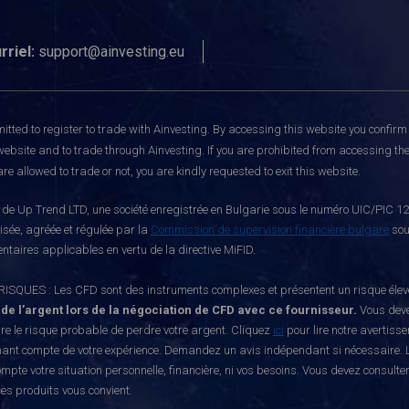
rriel:
support@ainvesting.eu
itted to register to trade with Ainvesting.
By accessing this website you confirm 
website and to trade through Ainvesting. If you are prohibited from accessing the 
re allowed to trade or not, you are kindly requested to exit this website.
e Up Trend LTD, une société enregistrée en Bulgarie sous le numéro UIC/PIC 121
risée, agréée et régulée par la
Commission de supervision financière bulgare
sou
ntaires applicables en vertu de la directive MiFID.
S : Les CFD sont des instruments complexes et présentent un risque élevé de p
 de l’argent lors de la négociation de CFD avec ce fournisseur.
Vous deve
e le risque probable de perdre votre argent. Cliquez
ici
pour lire notre avertiss
nant compte de votre expérience. Demandez un avis indépendant si nécessaire. L
mpte votre situation personnelle, financière, ni vos besoins. Vous devez consulte
ces produits vous convient.