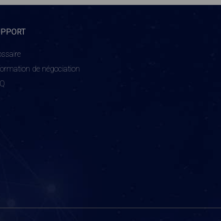
UPPORT
ossaire
formation de négociation
AQ