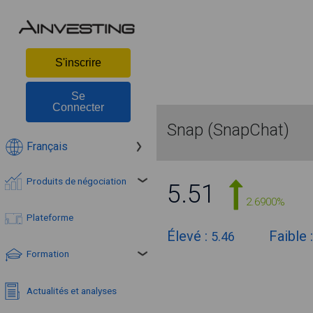
S'inscrire
Se
Connecter
Snap (SnapChat)
Français
Produits de négociation
5.51
2.6900%
Plateforme
Élevé :
Faible 
5.46
Formation
Actualités et analyses