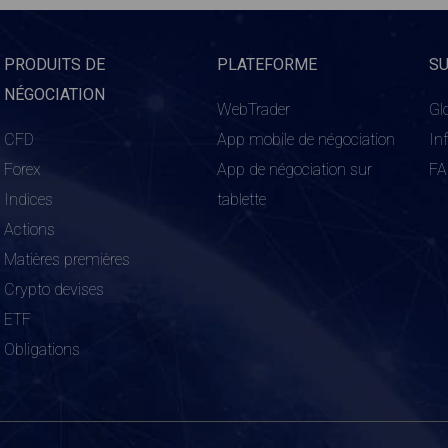
PRODUITS DE
PLATEFORME
S
NÉGOCIATION
WebTrader
Gl
CFD
App mobile de négociation
In
Forex
App de négociation sur
F
Indices
tablette
Actions
Matières premières
Crypto devises
ETF
Obligations