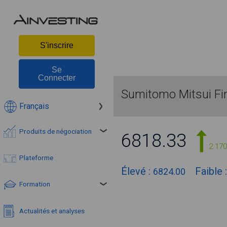
S'inscrire
Se
Connecter
Sumitomo Mitsui Fin
Français
Produits de négociation
6818.33
2.17
Plateforme
Élevé :
Faible 
6824.00
Formation
Actualités et analyses