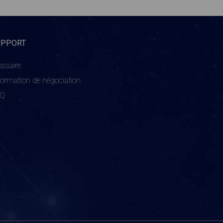
UPPORT
ossaire
formation de négociation
AQ