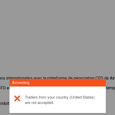
ons internationales avec la plateforme de négociation CFD de Ai
Ainvesting
CFD en
Sumitomo Mitsui Financial
. Recevoir des cotes en tem
Traders from your country (United States)
are not accepted.
roduit d'investissement, veuillez
cliquer ici