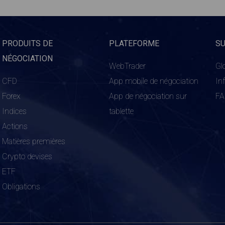
PRODUITS DE
PLATEFORME
S
NÉGOCIATION
WebTrader
Gl
CFD
App mobile de négociation
In
Forex
App de négociation sur
F
Indices
tablette
Actions
Matières premières
Crypto devises
ETF
Obligations