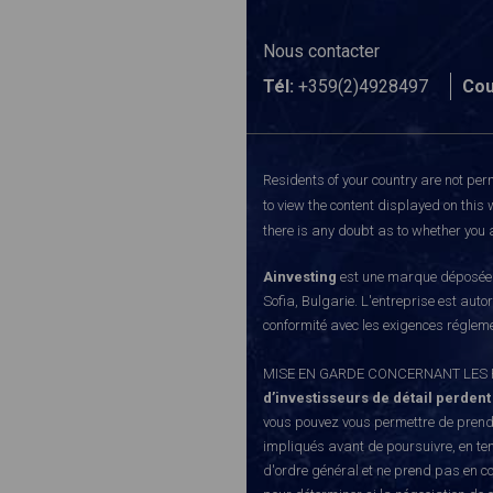
Nous contacter
Tél:
+359(2)4928497
Cou
Residents of your country are not perm
to view the content displayed on this 
there is any doubt as to whether you a
Ainvesting
est une marque déposée d
Sofia, Bulgarie. L'entreprise est auto
conformité avec les exigences régleme
MISE EN GARDE CONCERNANT LES RISQUE
d’investisseurs de détail perdent
vous pouvez vous permettre de prendr
impliqués avant de poursuivre, en te
d'ordre général et ne prend pas en co