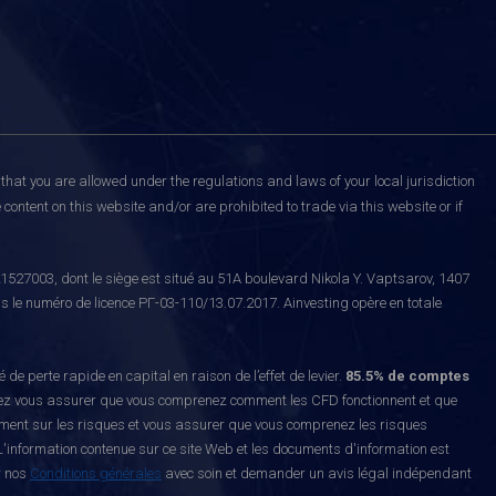
that you are allowed under the regulations and laws of your local jurisdiction
content on this website and/or are prohibited to trade via this website or if
527003, dont le siège est situé au 51A boulevard Nikola Y. Vaptsarov, 1407
s le numéro de licence РГ-03-110/13.07.2017. Ainvesting opère en totale
erte rapide en capital en raison de l’effet de levier.
85.5% de comptes
z vous assurer que vous comprenez comment les CFD fonctionnent et que
ement sur les risques et vous assurer que vous comprenez les risques
'information contenue sur ce site Web et les documents d'information est
r nos
Conditions générales
avec soin et demander un avis légal indépendant