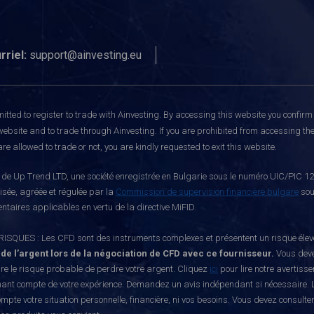
rriel:
support@ainvesting.eu
itted to register to trade with Ainvesting.
By accessing this website you confirm 
website and to trade through Ainvesting. If you are prohibited from accessing the 
re allowed to trade or not, you are kindly requested to exit this website.
e Up Trend LTD, une société enregistrée en Bulgarie sous le numéro UIC/PIC 121
risée, agréée et régulée par la
Commission de supervision financière bulgare
sou
ntaires applicables en vertu de la directive MiFID.
S : Les CFD sont des instruments complexes et présentent un risque élevé de p
 de l’argent lors de la négociation de CFD avec ce fournisseur.
Vous deve
e le risque probable de perdre votre argent. Cliquez
ici
pour lire notre avertiss
nant compte de votre expérience. Demandez un avis indépendant si nécessaire. L
mpte votre situation personnelle, financière, ni vos besoins. Vous devez consulte