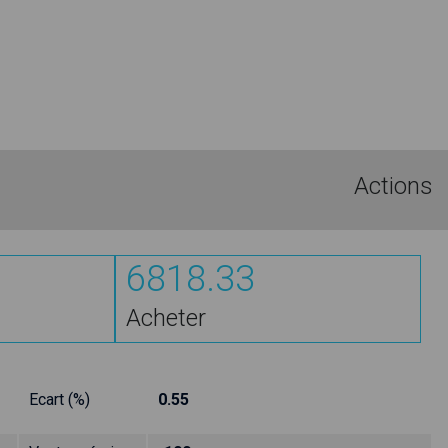
Actions
6818.33
Acheter
Ecart (%)
0.55