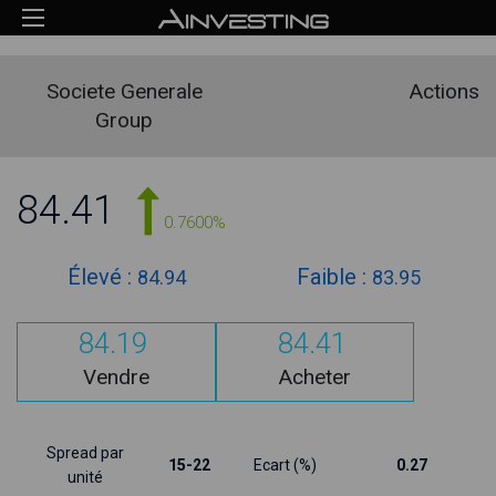
Societe Generale
Actions
Group
84.41
0.7600%
Élevé :
Faible :
84.94
83.95
84.19
84.41
Vendre
Acheter
Spread par
15-22
Ecart (%)
0.27
unité