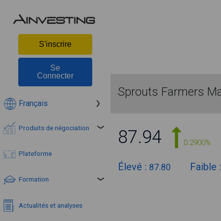
S'inscrire
Se
Connecter
Sprouts Farmers Ma
Français
Produits de négociation
87.94
0.2900%
Plateforme
Élevé :
Faible 
87.80
Formation
Actualités et analyses