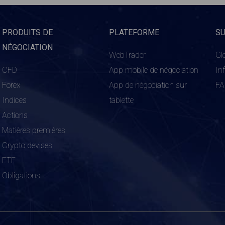
PRODUITS DE
PLATEFORME
S
NÉGOCIATION
WebTrader
Gl
CFD
App mobile de négociation
In
Forex
App de négociation sur
F
Indices
tablette
Actions
Matières premières
Crypto devises
ETF
Obligations