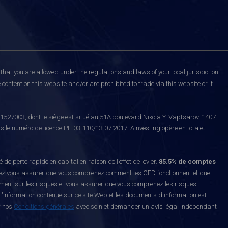
that you are allowed under the regulations and laws of your local jurisdiction
content on this website and/or are prohibited to trade via this website or if
527003, dont le siège est situé au 51A boulevard Nikola Y. Vaptsarov, 1407
s le numéro de licence РГ-03-110/13.07.2017. Ainvesting opère en totale
erte rapide en capital en raison de l’effet de levier.
85.5% de comptes
z vous assurer que vous comprenez comment les CFD fonctionnent et que
ement sur les risques et vous assurer que vous comprenez les risques
'information contenue sur ce site Web et les documents d'information est
r nos
Conditions générales
avec soin et demander un avis légal indépendant