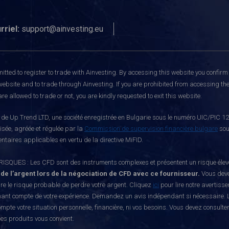
rriel:
support@ainvesting.eu
itted to register to trade with Ainvesting.
By accessing this website you confirm 
website and to trade through Ainvesting. If you are prohibited from accessing the 
re allowed to trade or not, you are kindly requested to exit this website.
e Up Trend LTD, une société enregistrée en Bulgarie sous le numéro UIC/PIC 121
risée, agréée et régulée par la
Commission de supervision financière bulgare
sou
ntaires applicables en vertu de la directive MiFID.
S : Les CFD sont des instruments complexes et présentent un risque élevé de p
 de l’argent lors de la négociation de CFD avec ce fournisseur.
Vous deve
e le risque probable de perdre votre argent. Cliquez
ici
pour lire notre avertiss
nant compte de votre expérience. Demandez un avis indépendant si nécessaire. L
mpte votre situation personnelle, financière, ni vos besoins. Vous devez consulte
ces produits vous convient.