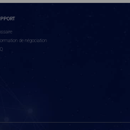
UPPORT
ossaire
formation de négociation
AQ