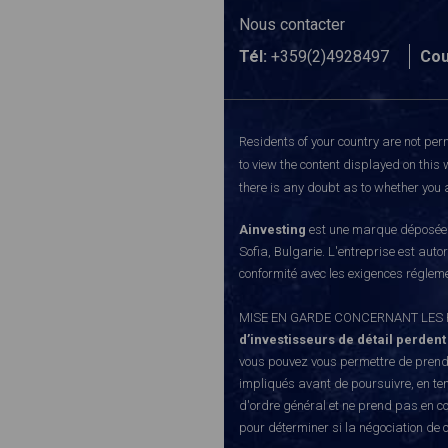
Nous contacter
Tél:
+359(2)4928497
Cou
Residents of your country are not perm
to view the content displayed on this 
there is any doubt as to whether you a
Ainvesting
est une marque déposée d
Sofia, Bulgarie. L'entreprise est auto
conformité avec les exigences régleme
MISE EN GARDE CONCERNANT LES RISQUE
d’investisseurs de détail perdent
vous pouvez vous permettre de prendr
impliqués avant de poursuivre, en te
d'ordre général et ne prend pas en co
pour déterminer si la négociation de 