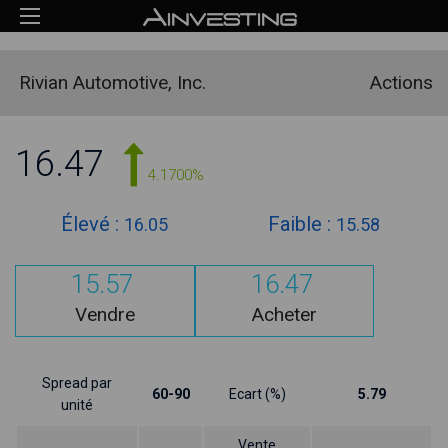
Rivian Automotive, Inc.
Actions
16.47
4.1700%
Élevé :
Faible :
16.05
15.58
15.57
16.47
Vendre
Acheter
Spread par
60-90
Ecart (%)
5.79
unité
Vente