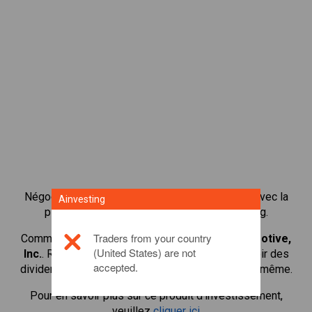
Négocier plus de 1 000 actions internationales avec la
Ainvesting
plateforme de négociation CFD de Ainvesting.
Traders from your country
Commencer à négocier les CFD en
Rivian Automotive,
(United States) are not
Inc.
. Recevoir des cotes en temps réel et recevoir des
accepted.
dividendes comme si vous déteniez l'action elle-même.
Pour en savoir plus sur ce produit d'investissement,
veuillez
cliquer ici