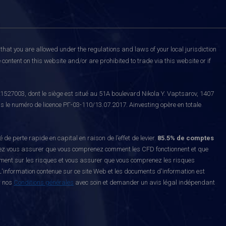
that you are allowed under the regulations and laws of your local jurisdiction
content on this website and/or are prohibited to trade via this website or if
527003, dont le siège est situé au 51A boulevard Nikola Y. Vaptsarov, 1407
s le numéro de licence РГ-03-110/13.07.2017. Ainvesting opère en totale
erte rapide en capital en raison de l’effet de levier.
85.5% de comptes
z vous assurer que vous comprenez comment les CFD fonctionnent et que
ement sur les risques et vous assurer que vous comprenez les risques
'information contenue sur ce site Web et les documents d'information est
r nos
Conditions générales
avec soin et demander un avis légal indépendant