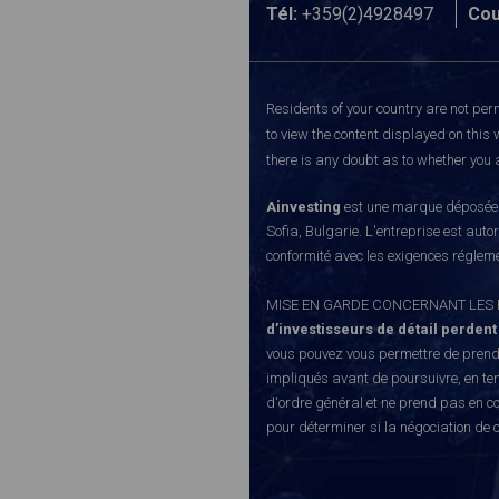
Tél:
+359(2)4928497
Cou
Residents of your country are not perm
to view the content displayed on this 
there is any doubt as to whether you a
Ainvesting
est une marque déposée d
Sofia, Bulgarie. L'entreprise est auto
conformité avec les exigences régleme
MISE EN GARDE CONCERNANT LES RISQUE
d’investisseurs de détail perdent
vous pouvez vous permettre de prendr
impliqués avant de poursuivre, en te
d'ordre général et ne prend pas en co
pour déterminer si la négociation de 