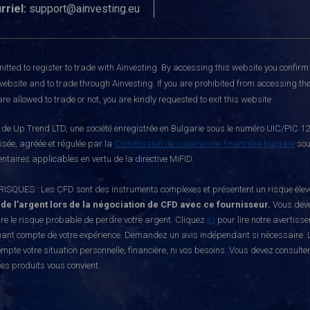
rriel:
support@ainvesting.eu
itted to register to trade with Ainvesting.
By accessing this website you confirm 
website and to trade through Ainvesting. If you are prohibited from accessing the 
re allowed to trade or not, you are kindly requested to exit this website.
e Up Trend LTD, une société enregistrée en Bulgarie sous le numéro UIC/PIC 121
risée, agréée et régulée par la
Commission de supervision financière bulgare
sou
ntaires applicables en vertu de la directive MiFID.
S : Les CFD sont des instruments complexes et présentent un risque élevé de p
 de l’argent lors de la négociation de CFD avec ce fournisseur.
Vous deve
e le risque probable de perdre votre argent. Cliquez
ici
pour lire notre avertiss
nant compte de votre expérience. Demandez un avis indépendant si nécessaire. L
mpte votre situation personnelle, financière, ni vos besoins. Vous devez consulte
ces produits vous convient.