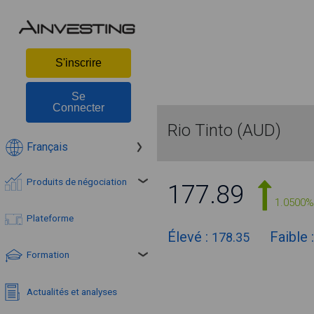
S'inscrire
Se
Connecter
Rio Tinto (AUD)
Français
Produits de négociation
177.89
1.0500%
Plateforme
Élevé :
Faible 
178.35
Formation
Actualités et analyses