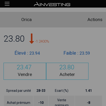
Orica
Actions
23.80
-1.2400%
Élevé :
Faible :
23.94
23.59
23.47
23.80
Vendre
Acheter
Spread par unité
28-33
Ecart (%)
1.41
Vente
Achat prémium
-10
-8
prémium