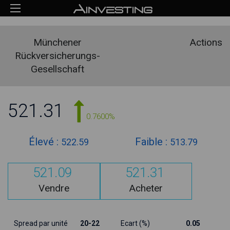
Münchener
Actions
Rückversicherungs-
Gesellschaft
521.31
0.7600%
Élevé :
Faible :
522.59
513.79
521.09
521.31
Vendre
Acheter
Spread par unité
20-22
Ecart (%)
0.05