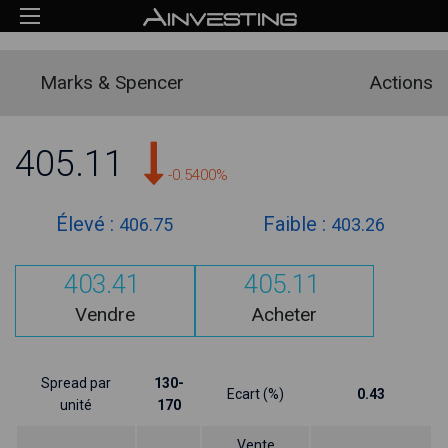
Marks & Spencer
Actions
405.11
-0.5400%
Élevé :
Faible :
406.75
403.26
403.41
405.11
Vendre
Acheter
Spread par
130-
Ecart (%)
0.43
unité
170
Vente