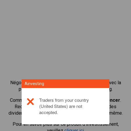
Négocier plus de 1 000 actions internationales avec la
Ainvesting
plateforme de négociation CFD de Ainvesting.
Traders from your country
Commencer à négocier les CFD en
Marks & Spencer
.
(United States) are not
Recevoir des cotes en temps réel et recevoir des
accepted.
dividendes comme si vous déteniez l'action elle-même.
Pour en savoir plus sur ce produit d'investissement,
veuillez
cliquer ici