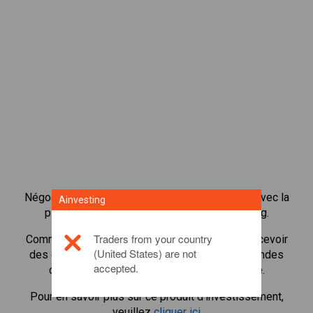
Négocier plus de 1 000 actions internationales avec la
Ainvesting
plateforme de négociation CFD de Ainvesting.
Traders from your country
Commencer à négocier les CFD en
MetLife
. Recevoir
(United States) are not
des cotes en temps réel et recevoir des dividendes
accepted.
comme si vous déteniez l'action elle-même.
Pour en savoir plus sur ce produit d'investissement,
veuillez
cliquer ici