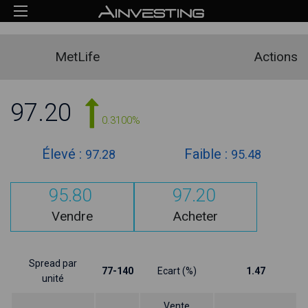
MetLife
Actions
97.20
0.3100%
Élevé :
Faible :
97.28
95.48
95.80
97.20
Vendre
Acheter
Spread par
77-140
Ecart (%)
1.47
unité
Vente