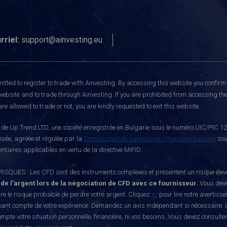
rriel:
support@ainvesting.eu
itted to register to trade with Ainvesting.
By accessing this website you confirm 
website and to trade through Ainvesting. If you are prohibited from accessing the 
re allowed to trade or not, you are kindly requested to exit this website.
e Up Trend LTD, une société enregistrée en Bulgarie sous le numéro UIC/PIC 121
risée, agréée et régulée par la
Commission de supervision financière bulgare
sou
ntaires applicables en vertu de la directive MiFID.
S : Les CFD sont des instruments complexes et présentent un risque élevé de p
 de l’argent lors de la négociation de CFD avec ce fournisseur.
Vous deve
e le risque probable de perdre votre argent. Cliquez
ici
pour lire notre avertiss
nant compte de votre expérience. Demandez un avis indépendant si nécessaire. L
mpte votre situation personnelle, financière, ni vos besoins. Vous devez consulte