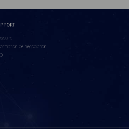
UPPORT
ossaire
formation de négociation
AQ