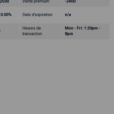
-2500
Vente prémium
-2400
10.00%
Date d'expiration
n/a
Heures de
Mon - Fri: 1:30pm -
5
transaction
8pm