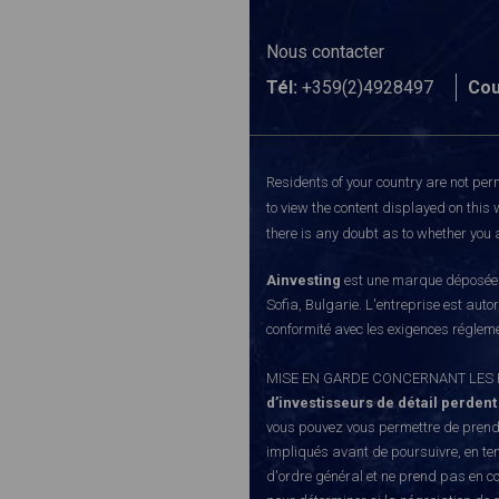
Nous contacter
Tél:
+359(2)4928497
Cou
Residents of your country are not perm
to view the content displayed on this 
there is any doubt as to whether you a
Ainvesting
est une marque déposée d
Sofia, Bulgarie. L'entreprise est auto
conformité avec les exigences régleme
MISE EN GARDE CONCERNANT LES RISQUE
d’investisseurs de détail perdent
vous pouvez vous permettre de prendr
impliqués avant de poursuivre, en te
d'ordre général et ne prend pas en co