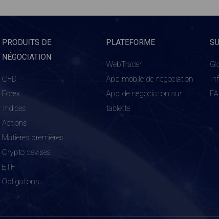
PRODUITS DE
PLATEFORME
S
NÉGOCIATION
WebTrader
Gl
CFD
App mobile de négociation
In
Forex
App de négociation sur
F
Indices
tablette
Actions
Matières premières
Crypto devises
ETF
Obligations