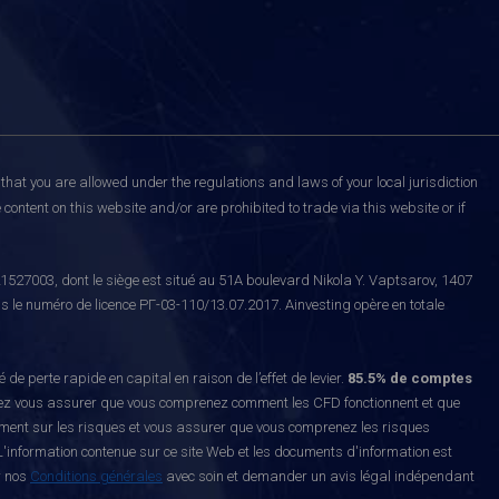
that you are allowed under the regulations and laws of your local jurisdiction
content on this website and/or are prohibited to trade via this website or if
527003, dont le siège est situé au 51A boulevard Nikola Y. Vaptsarov, 1407
s le numéro de licence РГ-03-110/13.07.2017. Ainvesting opère en totale
erte rapide en capital en raison de l’effet de levier.
85.5% de comptes
z vous assurer que vous comprenez comment les CFD fonctionnent et que
ement sur les risques et vous assurer que vous comprenez les risques
'information contenue sur ce site Web et les documents d'information est
r nos
Conditions générales
avec soin et demander un avis légal indépendant