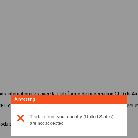
ons internationales avec la plateforme de négociation CFD de Ai
Ainvesting
CFD en
MercadoLibre, Inc.
. Recevoir des cotes en temps réel e
Traders from your country (United States)
are not accepted.
roduit d'investissement, veuillez
cliquer ici