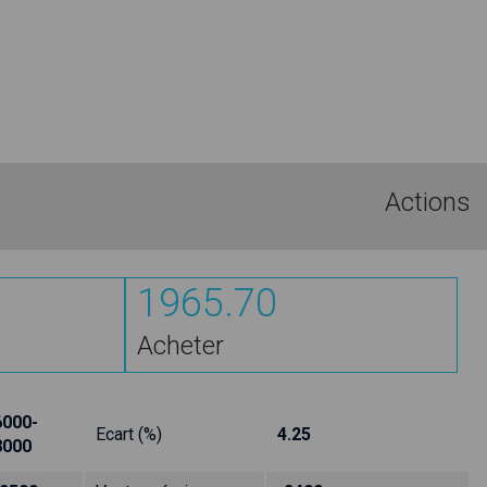
Actions
1965.70
Acheter
6000-
Ecart (%)
4.25
8000