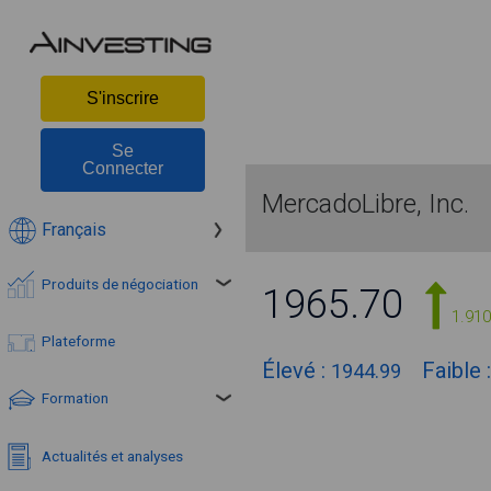
S'inscrire
Se
Connecter
MercadoLibre, Inc.
Français
Produits de négociation
1965.70
1.91
Plateforme
Élevé :
Faible 
1944.99
Formation
Actualités et analyses