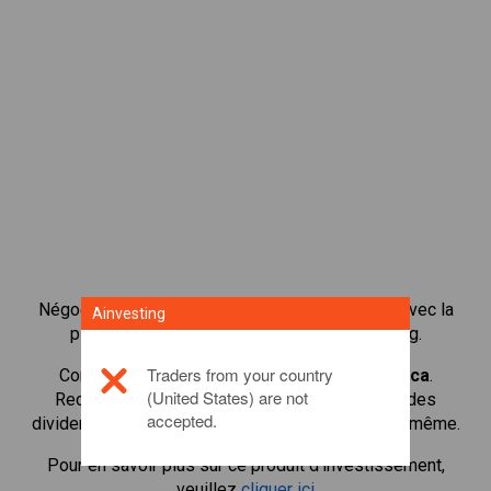
Négocier plus de 1 000 actions internationales avec la
Ainvesting
plateforme de négociation CFD de Ainvesting.
Traders from your country
Commencer à négocier les CFD en
Mediobanca
.
(United States) are not
Recevoir des cotes en temps réel et recevoir des
accepted.
dividendes comme si vous déteniez l'action elle-même.
Pour en savoir plus sur ce produit d'investissement,
veuillez
cliquer ici