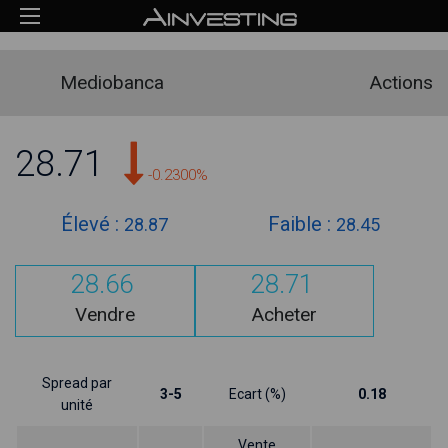
Mediobanca
Actions
28.71
-0.2300%
Élevé :
Faible :
28.87
28.45
28.66
28.71
Vendre
Acheter
Spread par
3-5
Ecart (%)
0.18
unité
Vente