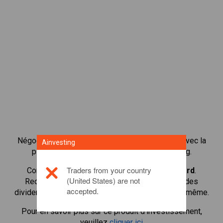
Négocier plus de 1 000 actions internationales avec la
Ainvesting
plateforme de négociation CFD de Ainvesting.
Traders from your country
Commencer à négocier les CFD en
MasterCard
.
(United States) are not
Recevoir des cotes en temps réel et recevoir des
accepted.
dividendes comme si vous déteniez l'action elle-même.
Pour en savoir plus sur ce produit d'investissement,
veuillez
cliquer ici