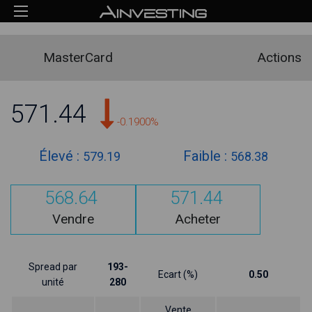
MasterCard
Actions
571.44
-0.1900%
Élevé :
Faible :
579.19
568.38
568.64
571.44
Vendre
Acheter
Spread par
193-
Ecart (%)
0.50
unité
280
Vente