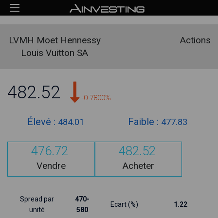
LVMH Moet Hennessy
Actions
Louis Vuitton SA
482.52
-0.7800%
Élevé :
Faible :
484.01
477.83
476.72
482.52
Vendre
Acheter
Spread par
470-
Ecart (%)
1.22
unité
580