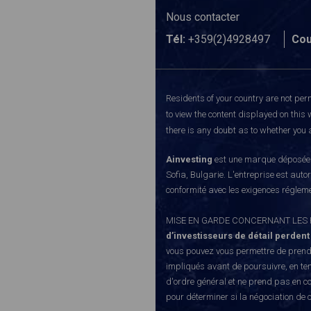
Nous contacter
Tél:
+359(2)4928497
Cou
Residents of your country are not perm
to view the content displayed on this 
there is any doubt as to whether you a
Ainvesting
est une marque déposée d
Sofia, Bulgarie. L'entreprise est auto
conformité avec les exigences régleme
MISE EN GARDE CONCERNANT LES RISQUE
d’investisseurs de détail perdent
vous pouvez vous permettre de prendr
impliqués avant de poursuivre, en te
d'ordre général et ne prend pas en co
pour déterminer si la négociation de 