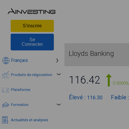
S'inscrire
Se
Connecter
Lloyds Banking
Français
Produits de négociation
116.42
0.9000%
Plateforme
Élevé :
Faible 
116.30
Formation
Actualités et analyses