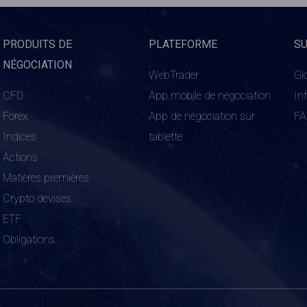
PRODUITS DE
PLATEFORME
S
NÉGOCIATION
WebTrader
Gl
CFD
App mobile de négociation
In
Forex
App de négociation sur
F
Indices
tablette
Actions
Matières premières
Crypto devises
ETF
Obligations