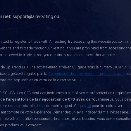
rriel:
support@ainvesting.eu
itted to register to trade with Ainvesting.
By accessing this website you confirm 
website and to trade through Ainvesting. If you are prohibited from accessing the 
re allowed to trade or not, you are kindly requested to exit this website.
e Up Trend LTD, une société enregistrée en Bulgarie sous le numéro UIC/PIC 121
risée, agréée et régulée par la
Commission de supervision financière bulgare
sou
ntaires applicables en vertu de la directive MiFID.
S : Les CFD sont des instruments complexes et présentent un risque élevé de p
 de l’argent lors de la négociation de CFD avec ce fournisseur.
Vous deve
e le risque probable de perdre votre argent. Cliquez
ici
pour lire notre avertiss
nant compte de votre expérience. Demandez un avis indépendant si nécessaire. L
mpte votre situation personnelle, financière, ni vos besoins. Vous devez consulte
ces produits vous convient.