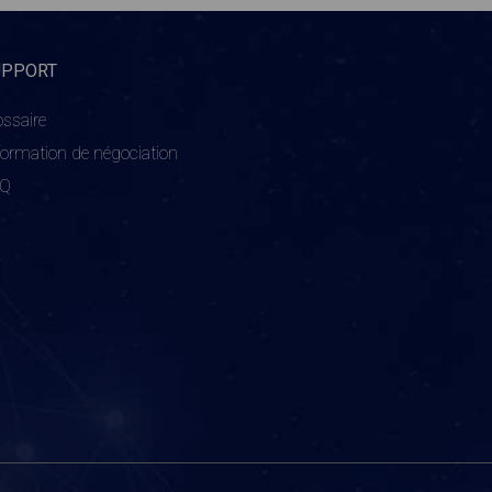
UPPORT
ossaire
formation de négociation
AQ