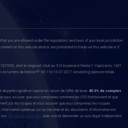
that you are allowed under the regulations and laws of your local jurisdiction
content on this website and/or are prohibited to trade via this website or if
527003, dont le siège est situé au 51A boulevard Nikola Y. Vaptsarov, 1407
s le numéro de licence РГ-03-110/13.07.2017. Ainvesting opère en totale
erte rapide en capital en raison de l’effet de levier.
85.5% de comptes
z vous assurer que vous comprenez comment les CFD fonctionnent et que
ement sur les risques et vous assurer que vous comprenez les risques
'information contenue sur ce site Web et les documents d'information est
r nos
Conditions générales
avec soin et demander un avis légal indépendant