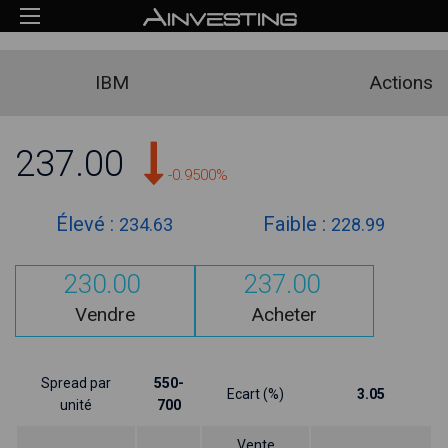
IBM
Actions
237.00
-0.9500%
Élevé :
Faible :
234.63
228.99
230.00
237.00
Vendre
Acheter
Spread par
550-
Ecart (%)
3.05
unité
700
Vente