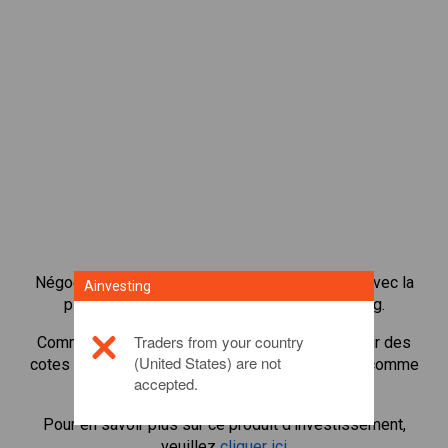
Négocier plus de 1 000 actions internationales avec la
Ainvesting
plateforme de négociation CFD de Ainvesting.
Traders from your country
Commencer à négocier les CFD en
IBM
. Recevoir des
(United States) are not
cotes en temps réel et recevoir des dividendes comme
accepted.
si vous déteniez l'action elle-même.
Pour en savoir plus sur ce produit d'investissement,
veuillez
cliquer ici