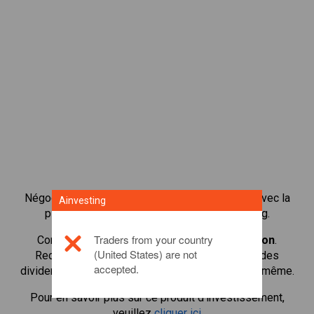
Négocier plus de 1 000 actions internationales avec la
Ainvesting
plateforme de négociation CFD de Ainvesting.
Traders from your country
Commencer à négocier les CFD en
Hammerson
.
(United States) are not
Recevoir des cotes en temps réel et recevoir des
accepted.
dividendes comme si vous déteniez l'action elle-même.
Pour en savoir plus sur ce produit d'investissement,
veuillez
cliquer ici