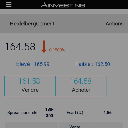
HeidelbergCement
Actions
164.58
-0.1500%
Élevé :
Faible :
165.99
162.50
161.58
164.58
Vendre
Acheter
180-
Spread par unité
Ecart (%)
1.86
300
Vente