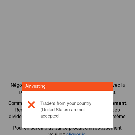
Négocier plus de 1 000 actions internationales avec la
Ainvesting
plateforme de négociation CFD de Ainvesting.
Traders from your country
Commencer à négocier les CFD en
HeidelbergCement
.
(United States) are not
Recevoir des cotes en temps réel et recevoir des
accepted.
dividendes comme si vous déteniez l'action elle-même.
Pour en savoir plus sur ce produit d'investissement,
veuillez
cliquer ici