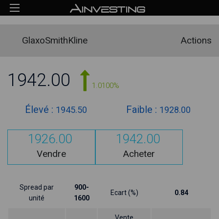
GlaxoSmithKline
Actions
1942.00
1.0100%
Élevé :
Faible :
1945.50
1928.00
1926.00
1942.00
Vendre
Acheter
Spread par
900-
Ecart (%)
0.84
unité
1600
Vente