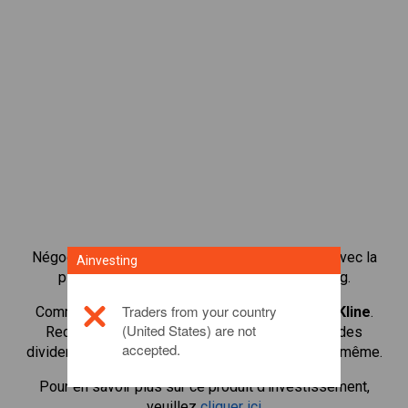
Négocier plus de 1 000 actions internationales avec la
Ainvesting
plateforme de négociation CFD de Ainvesting.
Traders from your country
Commencer à négocier les CFD en
GlaxoSmithKline
.
(United States) are not
Recevoir des cotes en temps réel et recevoir des
accepted.
dividendes comme si vous déteniez l'action elle-même.
Pour en savoir plus sur ce produit d'investissement,
veuillez
cliquer ici